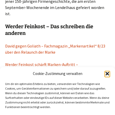
jener 150-jährigen Firmengeschichte, die am ersten
September-Wochenende im Lendelhaus gefeiert worden
ist.
Werder Feinkost – Das schreiben die
anderen
David gegen Goliath – Fachmagazin „Markenartikel“ 8/23
über den Relaunch der Marke
Werder Feinkost schärft Marken-Auftritt –
designtagebuch.de vom 21. Juni 2023
Cookie-Zustimmung verwalten
Beitragszähler (seit 02/03/2026, ohne Bots, Inkognito-Leser und
Um dir ein optimales Erlebnis zu bieten, verwenden wir Technologien wie
Cookie-Ablehner):
24
Cookies, um Geräteinformationen zu speichern und/oder darauf zuzugreifen.
Wenn du diesen Technologien zustimmst, können wir Daten wie das
Surfverhalten oder eindeutige IDs auf dieser Website verarbeiten. Wenn du deine
Zustimmung nicht erteilst oder zurückziehst, können bestimmte Merkmale und
Funktionen beeinträchtigt werden.
Beitragsnavigation
←
Landratsamt: Am Mittwoch beschränkt