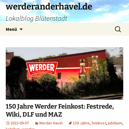
Zum
werderanderhavel.de
Inhalt
Lokalblog Blütenstadt
springen
Suchen
Menü
nach:
150 Jahre Werder Feinkost: Festrede,
Wiki, DLF und MAZ
2023-09-07
Werder Havel
150 Jahre
,
feinkost
,
jubiläum
,