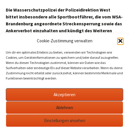
Die Wasserschutzpolizei der Polizeidirektion West
bittet insbesondere alle Sportbootführer, die vom WSA-
Brandenburg angeordnete Streckensperrung sowie das
Ankerverbot einzuhalten und kündigt des Weiteren
Kontrollen zur Einhaltung der Sperrungen an.
Cookie-Zustimmung verwalten
Beitragszähler (seit 02/03/2026, ohne Bots, Inkognito-Leser und
Um dir ein optimales Erlebnis zu bieten, verwenden wir Technologien wie
Cookie-Ablehner):
3
Cookies, um Geräteinformationen zu speichern und/oder darauf zuzugreifen.
Wenn du diesen Technologien zustimmst, können wir Daten wie das
Surfverhalten oder eindeutige IDs auf dieser Website verarbeiten. Wenn du deine
Zustimmung nicht erteilst oder zurückziehst, können bestimmte Merkmale und
Funktionen beeinträchtigt werden.
Beitragsnavigation
←
Querpakt spart in Blütenstadt: Pressesch(l)au
Werder KW37
Akzeptieren
SPD: Werder versäumt World CleanUp Day
(+update)
→
Ablehnen
Einstellungen ansehen