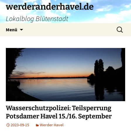
Zum
werderanderhavel.de
Inhalt
Lokalblog Blütenstadt
springen
Suchen
Menü
nach:
Wasserschutzpolizei: Teilsperrung
Potsdamer Havel 15./16. September
2023-09-15
Werder Havel