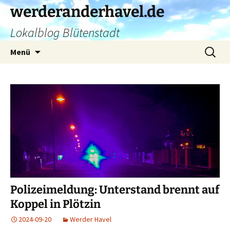
Zum
werderanderhavel.de
Inhalt
Lokalblog Blütenstadt
springen
Suchen
Menü
nach:
Polizeimeldung: Unterstand brennt auf
Koppel in Plötzin
2024-09-20
Werder Havel