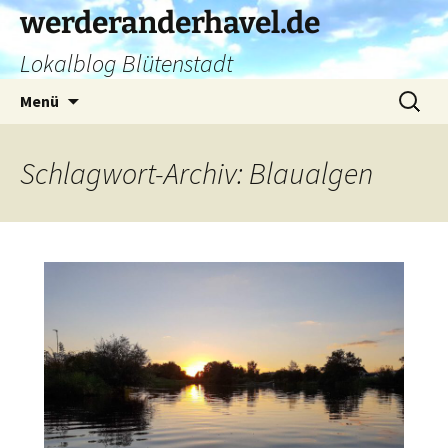
Zum
werderanderhavel.de
Inhalt
Lokalblog Blütenstadt
springen
Suchen
Menü
nach:
Schlagwort-Archiv: Blaualgen