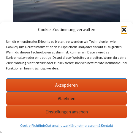
Cookie-Zustimmung verwalten
Werder/Havel: Algenbelastung nicht
mehr gefährlich
Um dir ein optimales Erlebnis zu bieten, verwenden wir Technologien wie
Cookies, um Geräteinformationen zu speichern und/oder darauf zuzugreifen.
2022-09-02
Werder Havel
Blaualgen
Wenn du diesen Technologien zustimmst, können wir Daten wie das
Surfverhalten oder eindeutige IDs auf dieser Website verarbeiten. Wenn du deine
Zustimmung nicht erteilst oder zurückziehst, können bestimmte Merkmale und
Die Stadtverwaltung teilte am 31. August mit: Die Warnung
Funktionen beeinträchtigt werden.
vom Gesundheitsamt ist aufgehoben.…
mehr
Akzeptieren
Ablehnen
Datenschutzerklärung
werderanderhavel.de
Einstellungen ansehen
Cookie-Richtlinie
Datenschutzerklärung
Impressum & Kontakt