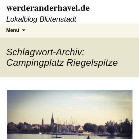
Zum
werderanderhavel.de
Inhalt
Lokalblog Blütenstadt
springen
Suchen
Menü
nach:
Schlagwort-Archiv:
Campingplatz Riegelspitze