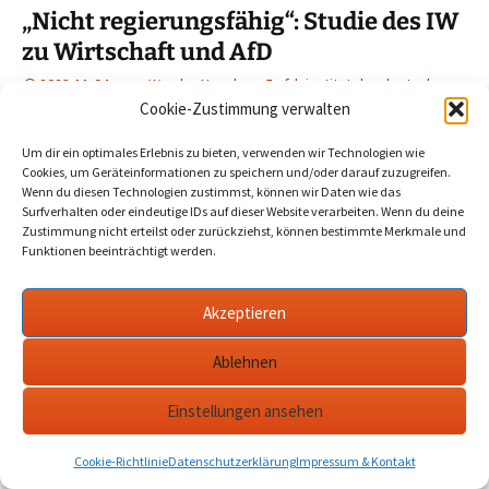
„Nicht regierungsfähig“: Studie des IW
zu Wirtschaft und AfD
2023-11-04
Werder Havel
afd
,
institut der deutschen
wirtschaft
,
iw
,
standortrisiko
Cookie-Zustimmung verwalten
Um dir ein optimales Erlebnis zu bieten, verwenden wir Technologien wie
Ist die AfD ein Risiko für den Standort Deutschland? Eine
Cookies, um Geräteinformationen zu speichern und/oder darauf zuzugreifen.
Studie des Instituts der deutschen Wirtschaft zeigt ganz
Wenn du diesen Technologien zustimmst, können wir Daten wie das
Surfverhalten oder eindeutige IDs auf dieser Website verarbeiten. Wenn du deine
andere Problemstellen. Zum Beispiel gelähmte
Zustimmung nicht erteilst oder zurückziehst, können bestimmte Merkmale und
Regierungen.…
mehr
Funktionen beeinträchtigt werden.
Akzeptieren
Datenschutzerklärung
werderanderhavel.de
Ablehnen
Einstellungen ansehen
Cookie-Richtlinie
Datenschutzerklärung
Impressum & Kontakt