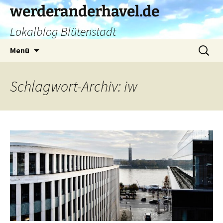
Zum
werderanderhavel.de
Inhalt
Lokalblog Blütenstadt
springen
Suchen
Menü
nach:
Schlagwort-Archiv: iw