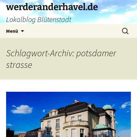
Zum
werderanderhavel.de
Inhalt
Lokalblog Blütenstadt
springen
Suchen
Menü
nach:
Schlagwort-Archiv: potsdamer
strasse