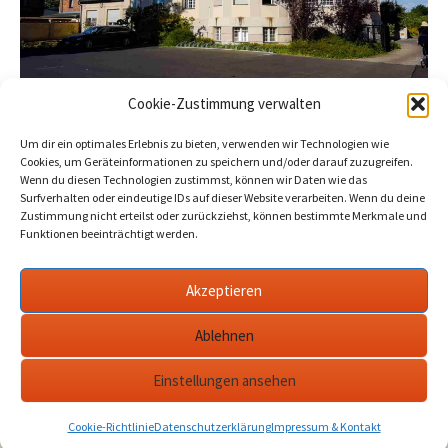
Stadtverwaltung: Herbstferien –
Cookie-Zustimmung verwalten
Verkehrseinschränkungen in
Um dir ein optimales Erlebnis zu bieten, verwenden wir Technologien wie
Potsdamer Straße und
Cookies, um Geräteinformationen zu speichern und/oder darauf zuzugreifen.
Wenn du diesen Technologien zustimmst, können wir Daten wie das
Eisenbahnstraße
Surfverhalten oder eindeutige IDs auf dieser Website verarbeiten. Wenn du deine
Zustimmung nicht erteilst oder zurückziehst, können bestimmte Merkmale und
2022-10-21
Werder Havel
potsdamer strasse
Funktionen beeinträchtigt werden.
24.Oktober bis 4. November: Potsdamer Straße wird
Akzeptieren
stadtauswärts Einbahnstraße. Ampelregelung in der
Eisenbahnstraße.…
mehr
Ablehnen
Einstellungen ansehen
Datenschutzerklärung
werderanderhavel.de
Cookie-Richtlinie
Datenschutzerklärung
Impressum & Kontakt