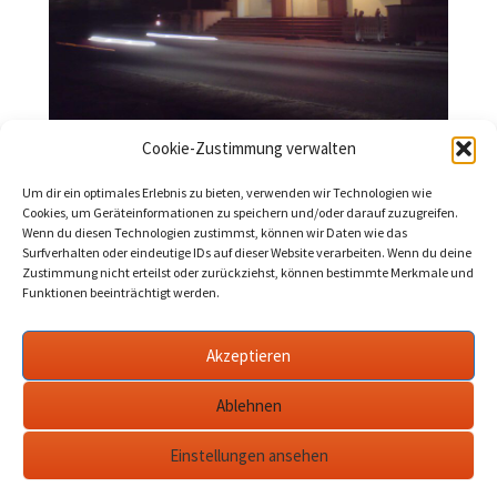
Cookie-Zustimmung verwalten
Werder (Havel): Kultur und
Veranstaltungen November 2022
Um dir ein optimales Erlebnis zu bieten, verwenden wir Technologien wie
Cookies, um Geräteinformationen zu speichern und/oder darauf zuzugreifen.
2022-10-30
Werder Havel
november 2022
,
Wenn du diesen Technologien zustimmst, können wir Daten wie das
veranstaltungen
Surfverhalten oder eindeutige IDs auf dieser Website verarbeiten. Wenn du deine
Zustimmung nicht erteilst oder zurückziehst, können bestimmte Merkmale und
Funktionen beeinträchtigt werden.
Vom Klappstuhlkino über Raskolnikov, Krimi-Dinner,
Friedhofsführung und Novemberausstellung bis hin zu Jazz
Akzeptieren
in der Therme: Der November in Werder hat einiges an
Kultur zu bieten. Hier ein Überblick.…
mehr
Ablehnen
Einstellungen ansehen
Datenschutzerklärung
werderanderhavel.de