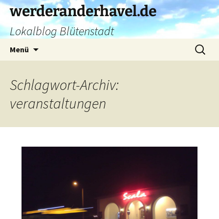
Zum
werderanderhavel.de
Inhalt
Lokalblog Blütenstadt
springen
Suchen
Menü
nach:
Schlagwort-Archiv:
veranstaltungen