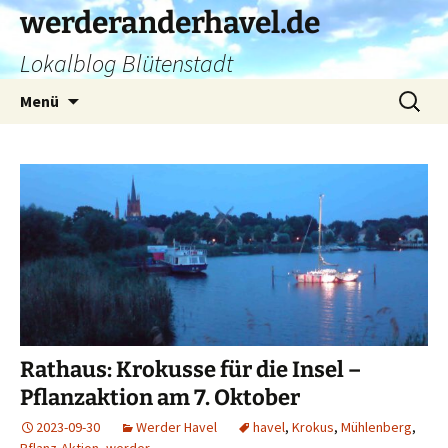
Zum
werderanderhavel.de
Inhalt
Lokalblog Blütenstadt
springen
Suchen
Menü
nach:
Rathaus: Krokusse für die Insel –
Pflanzaktion am 7. Oktober
2023-09-30
Werder Havel
havel
,
Krokus
,
Mühlenberg
,