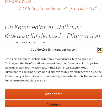
Werder KW 39
7. Oktober, Comédie soleil: „Frau Minister“
→
Ein Kommentar zu „
Rathaus:
Krokusse für die Insel – Pflanzaktion
am 7. Oktober
“
Cookie-Zustimmung verwalten
Um dir ein optimales Erlebnis zu bieten, verwenden wir Technologien wie
Cookies, um Geräteinformationen zu speichern und/oder darauf zuzugreifen.
Wenn du diesen Technologien zustimmst, können wir Daten wie das
Pingback:
Rathaus zu Inselkrokussen vom Herbst: "So blüht
Surfverhalten oder eindeutige IDs auf dieser Website verarbeiten. Wenn du deine
es in Blütenstadt" - werderanderhavel.de
Zustimmung nicht erteilst oder zurückziehst, können bestimmte Merkmale und
Funktionen beeinträchtigt werden.
Akzeptieren
Die Kommentare sind geschlossen.
Ablehnen