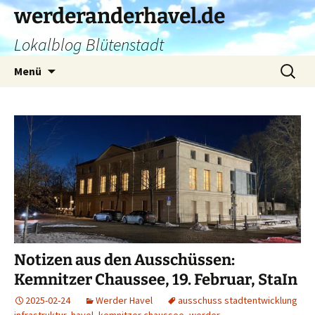
Zum
werderanderhavel.de
Inhalt
Lokalblog Blütenstadt
springen
Suchen
Menü
nach:
Notizen aus den Ausschüssen:
Kemnitzer Chaussee, 19. Februar, StaIn
2025-02-24
Werder Havel
ausschuss stadtentwicklung