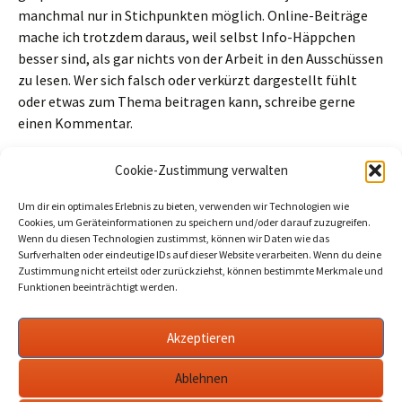
manchmal nur in Stichpunkten möglich. Online-Beiträge
mache ich trotzdem daraus, weil selbst Info-Häppchen
besser sind, als gar nichts von der Arbeit in den Ausschüssen
zu lesen. Wer sich falsch oder verkürzt dargestellt fühlt
oder etwas zum Thema beitragen kann, schreibe gerne
einen Kommentar.
https://ratsinfo-online.de/werder-havel-bi/to010.asp?
Cookie-Zustimmung verwalten
SILFDNR=2629
Um dir ein optimales Erlebnis zu bieten, verwenden wir Technologien wie
Cookies, um Geräteinformationen zu speichern und/oder darauf zuzugreifen.
Beitragszähler (seit 02/03/2026, ohne Bots, Inkognito-Leser und
Wenn du diesen Technologien zustimmst, können wir Daten wie das
Cookie-Ablehner):
12
Surfverhalten oder eindeutige IDs auf dieser Website verarbeiten. Wenn du deine
Zustimmung nicht erteilst oder zurückziehst, können bestimmte Merkmale und
Funktionen beeinträchtigt werden.
Beitragsnavigation
←
Odeg: In der Nacht 27./28. Februar Zugausfall
Akzeptieren
RE1 Werder <> Wannsee
Rathaus: Baumpflanzungen in Bliesendorf
→
Ablehnen