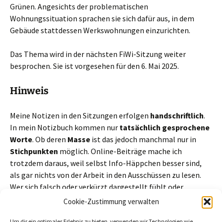
Grünen. Angesichts der problematischen
Wohnungssituation sprachen sie sich dafür aus, in dem
Gebäude stattdessen Werkswohnungen einzurichten.
Das Thema wird in der nächsten FiWi-Sitzung weiter
besprochen. Sie ist vorgesehen für den 6. Mai 2025.
Hinweis
Meine Notizen in den Sitzungen erfolgen
handschriftlich
.
In mein Notizbuch kommen nur
tatsächlich gesprochene
Worte
. Ob deren
Masse
ist das jedoch manchmal nur in
Stichpunkten
möglich. Online-Beiträge mache ich
trotzdem daraus, weil selbst Info-Häppchen besser sind,
als gar nichts von der Arbeit in den Ausschüssen zu lesen.
Wer sich falsch oder verkürzt dargestellt fühlt oder
Sachdienliches zum Thema beizutragen hat, nutze unten
Cookie-Zustimmung verwalten
gerne die Kommentarfunktion oder schreibe mir eine
Mail
.
Um dir ein optimales Erlebnis zu bieten, verwenden wir Technologien wie