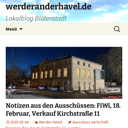
Zum
werderanderhavel.de
Inhalt
Lokalblog Blütenstadt
springen
Suchen
Menü
nach:
Notizen aus den Ausschüssen: FiWi, 18.
Februar, Verkauf Kirchstraße 11
2025-03-04
Werder Havel
ausschuss wirtschaft