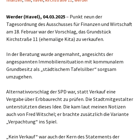
finanzen
,
fiwi
,
havel
,
kirchstraße 11
,
werder
Werder (Havel), 04.03.2025
– Punkt neun der
Tagesordnung des Ausschusses für Finanzen und Wirtschaft
am 18. Februar war der Vorschlag, das Grundstück
Kirchstraße 11 (ehemalige Kita) zu verkaufen.
In der Beratung wurde angemahnt, angesichts der
angespannten Immobiliensituation mit kommunalem
Grundbesitz als „städtischem Tafelsilber“ sorgsam
umzugehen.
Alternativvorschlag der SPD war, statt Verkauf eine
Vergabe über Erbbaurecht zu prüfen. Die Stadtmitgestalter
unterstützten dieses Idee. Die kam laut meinen Notizen
auch von Fred Witschel; er brachte zusätzlich die Variante
„Verpachtung“ ins Spiel.
„Kein Verkauf“ war auch der Kern des Statements der