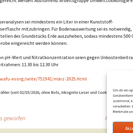
gereicht werden. Ausführend: Arbeitsgruppe Umwelttoxikologie e.
seranalysen sei mindestens ein Liter in einer Kunststoff-
serflaschr mitzubringen. Für Bodenauswertung sei es notwendig,
tellen des Grundstücks Erde auszuheben, sodass mindestens 500
probe eingereicht werden können.
on pH-Wert und Nitratkonzentration seien gegen Unkostenbeitra
itrahmen: 11.30 bis 12.30 Uhr
w.afu-ev.org/seite/751941/märz-2025.html
Um dir ein op
ähler (seit 02/03/2026, ohne Bots, Inkognito-Leser und Cookie-Ablehner):
4
Geräteinform
zustimmst, kö
verarbeiten.
Merkmale und
us geworfen
Rathaus: 2
Akz