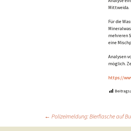
Analyse ein
Mittweida.
Für die Was
Mineralwas
mehreren S
eine Misch
Analysen v
möglich. Ze
https://ww
Beitragsz
Beitragsnavigation
←
Polizeimeldung: Bierflasche auf B