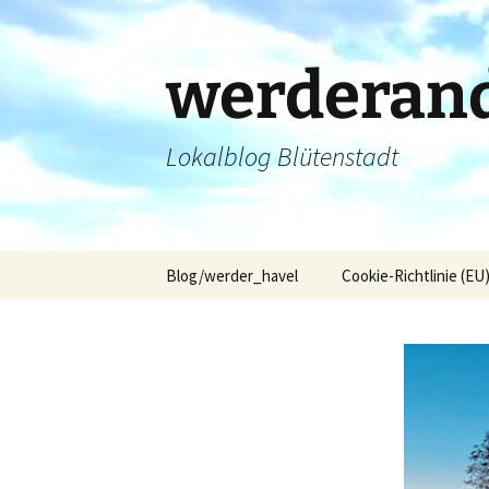
Zum
Inhalt
springen
werderand
Lokalblog Blütenstadt
Blog/werder_havel
Cookie-Richtlinie (EU