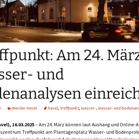
ffpunkt: Am 24. Mär
ser- und
enanalysen einreic
6
Werder Havel
havel
,
treffpunkt
,
wasser-
,
wasser- und bodenan
vel), 16.03.2025
– Am 24. März können laut Aushang und Online-
zentrum Treffpunkt am Plantagenplatz Wasser- und Bodenprob