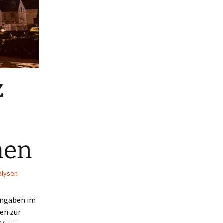
z
hen
alysen
Angaben im
en zur