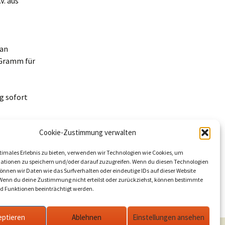
V. aus
 an
 Gramm für
g sofort
Cookie-Zustimmung verwalten
timales Erlebnis zu bieten, verwenden wir Technologien wie Cookies, um
ationen zu speichern und/oder darauf zuzugreifen. Wenn du diesen Technologien
nnen wir Daten wie das Surfverhalten oder eindeutige IDs auf dieser Website
 Wenn du deine Zustimmung nicht erteilst oder zurückziehst, können bestimmte
 Funktionen beeinträchtigt werden.
5 Bäume für den Petzower Gutspark
→
eptieren
Ablehnen
Einstellungen ansehen