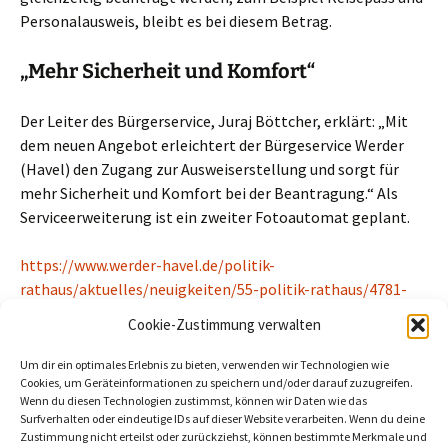
Personalausweis, bleibt es bei diesem Betrag.
„Mehr Sicherheit und Komfort“
Der Leiter des Bürgerservice, Juraj Böttcher, erklärt: „Mit
dem neuen Angebot erleichtert der Bürgeservice Werder
(Havel) den Zugang zur Ausweiserstellung und sorgt für
mehr Sicherheit und Komfort bei der Beantragung.“ Als
Serviceerweiterung ist ein zweiter Fotoautomat geplant.
https://www.werder-havel.de/politik-
rathaus/aktuelles/neuigkeiten/55-politik-rathaus/4781-
seit-1-juli-digitale-fotos-im-bürgerservice-möglich.html
Cookie-Zustimmung verwalten
Beitragszähler (seit 02/03/2026, ohne Bots, Inkognito-Leser und
Um dir ein optimales Erlebnis zu bieten, verwenden wir Technologien wie
Cookie-Ablehner):
29
Cookies, um Geräteinformationen zu speichern und/oder darauf zuzugreifen.
Wenn du diesen Technologien zustimmst, können wir Daten wie das
Surfverhalten oder eindeutige IDs auf dieser Website verarbeiten. Wenn du deine
Zustimmung nicht erteilst oder zurückziehst, können bestimmte Merkmale und