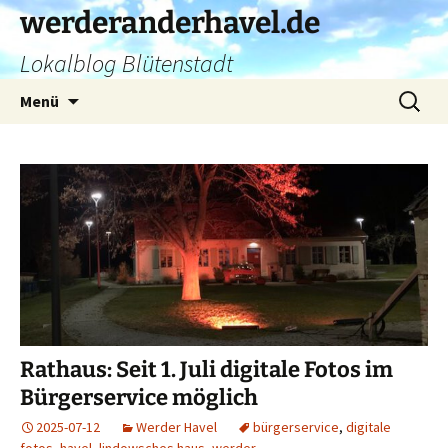
Zum
werderanderhavel.de
Inhalt
Lokalblog Blütenstadt
springen
Suchen
Menü
nach:
Rathaus: Seit 1. Juli digitale Fotos im
Bürgerservice möglich
2025-07-12
Werder Havel
bürgerservice
,
digitale