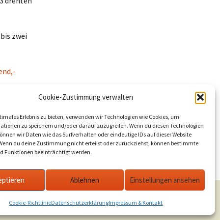
93 drehten
 bis zwei
end,-
Cookie-Zustimmung verwalten
6
timales Erlebnis zu bieten, verwenden wir Technologien wie Cookies, um
ationen zu speichern und/oder darauf zuzugreifen. Wenn du diesen Technologien
nnen wir Daten wie das Surfverhalten oder eindeutige IDs auf dieser Website
 Wenn du deine Zustimmung nicht erteilst oder zurückziehst, können bestimmte
 Funktionen beeinträchtigt werden.
n Werder, Lehnin, Deetz und Golzow
→
eptieren
Ablehnen
Einstellungen ansehen
Cookie-Richtlinie
Datenschutzerklärung
Impressum & Kontakt