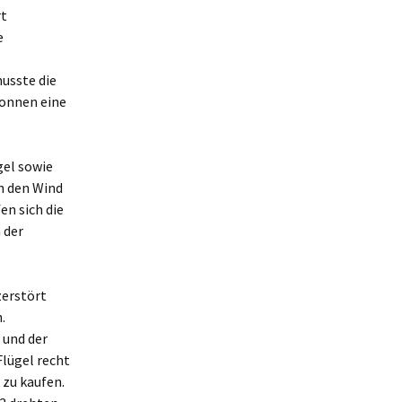
rt
e
usste die
onnen eine
gel sowie
n den Wind
en sich die
 der
zerstört
.
 und der
Flügel recht
 zu kaufen.