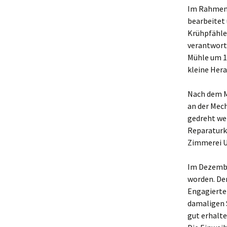
Im Rahmen 
bearbeitet
Krühpfähle
verantwort
Mühle um 1
kleine Hera
Nach dem M
an der Mec
gedreht wer
Reparaturko
Zimmerei U
Im Dezembe
worden. De
Engagierten
damaligen S
gut erhalte