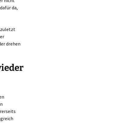
r nicht
dafür da,
 zuletzt
er
der drehen
ieder
en
en
rerseits
lgreich