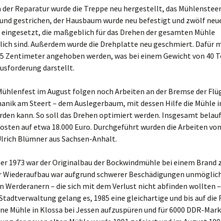
der Reparatur wurde die Treppe neu hergestellt, das Mühlenstee
 und gestrichen, der Hausbaum wurde neu befestigt und zwölf neu
 eingesetzt, die maßgeblich für das Drehen der gesamten Mühle
lich sind. Außerdem wurde die Drehplatte neu geschmiert. Dafür m
5 Zentimeter angehoben werden, was bei einem Gewicht von 40 T
usforderung darstellt.
ühlenfest im August folgen noch Arbeiten an der Bremse der Flü
hanik am Steert – dem Auslegerbaum, mit dessen Hilfe die Mühle i
den kann. So soll das Drehen optimiert werden. Insgesamt belauf
sten auf etwa 18.000 Euro. Durchgeführt wurden die Arbeiten von
lrich Blümner aus Sachsen-Anhalt.
r 1973 war der Originalbau der Bockwindmühle bei einem Brand 
r Wiederaufbau war aufgrund schwerer Beschädigungen unmöglich
 Werderanern – die sich mit dem Verlust nicht abfinden wollten –
tadtverwaltung gelang es, 1985 eine gleichartige und bis auf die 
ne Mühle in Klossa bei Jessen aufzuspüren und für 6000 DDR-Mark