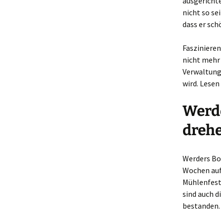
ausgerichte
nicht so se
dass er sch
Faszinieren
nicht mehr
Verwaltung 
wird. Lesen
Werd
dreh
Werders Bo
Wochen auf
Mühlenfest 
sind auch d
bestanden.