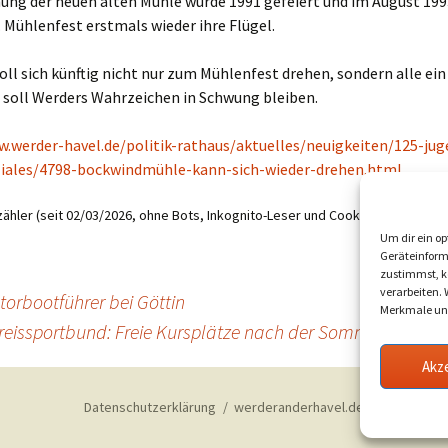
hung der neuen alten Mühle wurde 1991 gefeiert und im August 19
. Mühlenfest erstmals wieder ihre Flügel.
oll sich künftig nicht nur zum Mühlenfest drehen, sondern alle ein
 soll Werders Wahrzeichen in Schwung bleiben.
w.werder-havel.de/politik-rathaus/aktuelles/neuigkeiten/125-jug
ziales/4798-bockwindmühle-kann-sich-wieder-drehen.html
ähler (seit 02/03/2026, ohne Bots, Inkognito-Leser und Cookie-Ablehner):
1
Um dir ein op
Geräteinform
zustimmst, kö
verarbeiten.
orbootführer bei Göttin
Merkmale und
reissportbund: Freie Kursplätze nach der Sommerpause i
Akz
Datenschutzerklärung
werderanderhavel.de