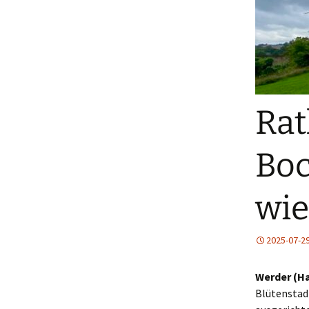
Rat
Boc
wie
2025-07-2
Werder (Ha
Blütenstadt