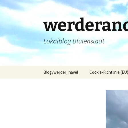
Zum
Inhalt
springen
werderand
Lokalblog Blütenstadt
Blog/werder_havel
Cookie-Richtlinie (EU