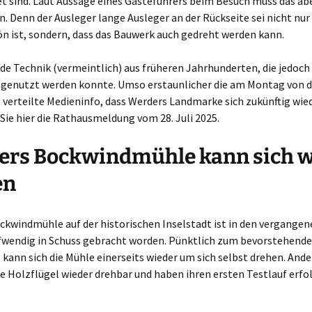
t sind. Laut Aussage eines Gästeführers beim Besuch muss das abe
in. Denn der Ausleger lange Ausleger an der Rückseite sei nicht nur 
ön ist, sondern, dass das Bauwerk auch gedreht werden kann.
de Technik (vermeintlich) aus früheren Jahrhunderten, die jedoch
 genutzt werden konnte. Umso erstaunlicher die am Montag von d
verteilte Medieninfo, dass Werders Landmarke sich zukünftig wie
 Sie hier die Rathausmeldung vom 28. Juli 2025.
ers Bockwindmühle kann sich w
en
ckwindmühle auf der historischen Inselstadt ist in den vergangen
wendig in Schuss gebracht worden. Pünktlich zum bevorstehend
kann sich die Mühle einerseits wieder um sich selbst drehen. Ande
ie Holzflügel wieder drehbar und haben ihren ersten Testlauf erfo