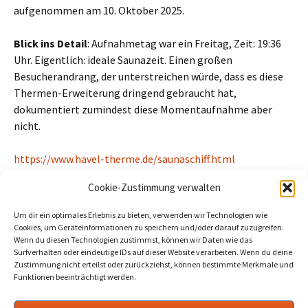
aufgenommen am 10. Oktober 2025.
Blick ins Detail
: Aufnahmetag war ein Freitag, Zeit: 19:36
Uhr. Eigentlich: ideale Saunazeit. Einen großen
Besucherandrang, der unterstreichen würde, dass es diese
Thermen-Erweiterung dringend gebraucht hat,
dokumentiert zumindest diese Momentaufnahme aber
nicht.
https://www.havel-therme.de/saunaschiff.html
Cookie-Zustimmung verwalten
Beitragszähler (seit 02/03/2026, ohne Bots, Inkognito-Leser und
Cookie-Ablehner):
24
Um dir ein optimales Erlebnis zu bieten, verwenden wir Technologien wie
Cookies, um Geräteinformationen zu speichern und/oder darauf zuzugreifen.
Wenn du diesen Technologien zustimmst, können wir Daten wie das
Surfverhalten oder eindeutige IDs auf dieser Website verarbeiten. Wenn du deine
Beitragsnavigation
←
„Grenzen des Amtes überschritten“: Rede von
Zustimmung nicht erteilst oder zurückziehst, können bestimmte Merkmale und
Funktionen beeinträchtigt werden.
Anika Lorentz in der Stadtverordnetenversammlung
30. September 2025