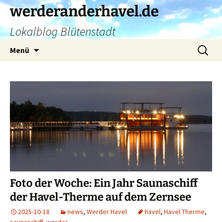
Zum
werderanderhavel.de
Inhalt
Lokalblog Blütenstadt
springen
Suchen
Menü
nach:
Foto der Woche: Ein Jahr Saunaschiff
der Havel-Therme auf dem Zernsee
2025-10-18
news
,
Werder Havel
havel
,
Havel Therme
,