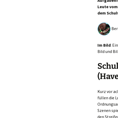
Aufgabenfe
Leute vom 
dem Schulw
Bern
Im Bild
: E
Bild und Bi
Schu
(Have
Kurz vor a
füllen die L
Ordnungsamt
Szenen spie
den Streife