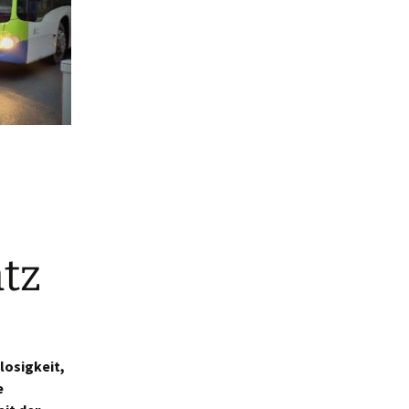
tz
losigkeit,
e