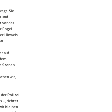
egs. Sie
n und
t vor das
r Engel.
her Hinweis
on.
er auf
 dem
he Szenen
chen wir,
der Polizei
 –, richtet
wir bleiben