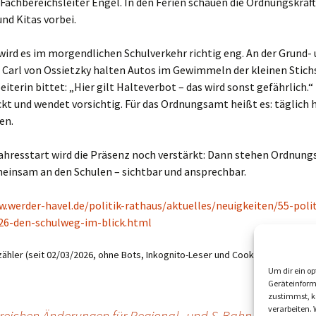
 Fachbereichsleiter Engel. In den Ferien schauen die Ordnungskräft
nd Kitas vorbei.
ird es im morgendlichen Schulverkehr richtig eng. An der Grund-
 Carl von Ossietzky halten Autos im Gewimmeln der kleinen Stich
eiterin bittet: „Hier gilt Halteverbot – das wird sonst gefährlich.“
ckt und wendet vorsichtig. Für das Ordnungsamt heißt es: täglich
en.
ahresstart wird die Präsenz noch verstärkt: Dann stehen Ordnungs
meinsam an den Schulen – sichtbar und ansprechbar.
.werder-havel.de/politik-rathaus/aktuelles/neuigkeiten/55-polit
26-den-schulweg-im-blick.html
ähler (seit 02/03/2026, ohne Bots, Inkognito-Leser und Cookie-Ablehner):
4
Um dir ein op
Geräteinform
zustimmst, kö
verarbeiten.
eichen Änderungen für Regional- und S-Bahn