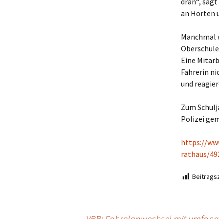
dran“, sagt
an Horten u
Manchmal w
Oberschule
Eine Mitarb
Fahrerin ni
und reagier
Zum Schulj
Polizei ge
https://www
rathaus/49
Beitragsz
←
VBB: Fahrplanwechsel mit umfangr