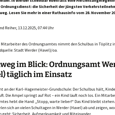
lder. In Werder scheinbar ebenfalls eine Herzensangelegenhe
Ordnungsdienst: die Sicherheit der jüngsten Verkehrsteilneh
eg. Lesen Sie mehr in einer Rathausinfo vom 28. November 20
d Reiher, 13.12.2025, 07:44 Uhr
in Mitarbeiter des Ordnungsamtes nimmt den Schulbus in Töplitz 
ldquelle: Stadt Werder (Havel)/oa.
lweg im Blick: Ordnungsamt We
l) täglich im Einsatz
cht an der Karl-Hagemeister-Grundschule: Der Schulbus hält, Kin
uft. Die Ampel springt auf Rot – ein Kind läuft noch los. Ein Mitarbe
es hebt die Hand: „Stopp, warte lieber!“ Das Kind bleibt stehen.
len sich an vielen Schultagen in Werder (Havel) ab und zeigen, wo
n geht: Sicherheit, Aufmerksamkeit und Miteinander.