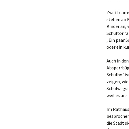
Zwei Teams
stehen an 
Kinder an, 
Schultor fa
„Ein paar S
oder ein k
Auch in den
Absperrbüge
Schulhof is
zeigen, wie
Schulwegsi
weil es uns
Im Rathaus
besprochen
die Stadt s