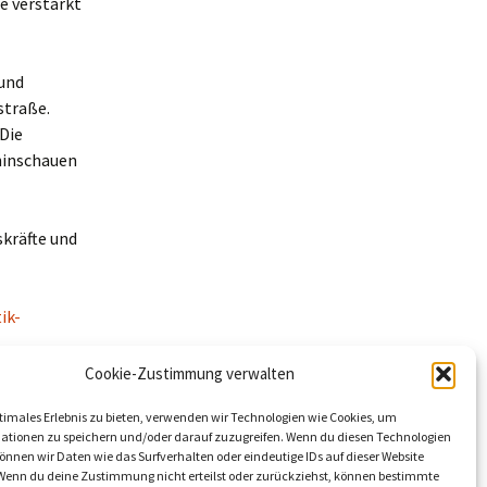
e verstärkt
 und
straße.
 Die
 hinschauen
kräfte und
ik-
Cookie-Zustimmung verwalten
6
timales Erlebnis zu bieten, verwenden wir Technologien wie Cookies, um
ationen zu speichern und/oder darauf zuzugreifen. Wenn du diesen Technologien
nnen wir Daten wie das Surfverhalten oder eindeutige IDs auf dieser Website
 Wenn du deine Zustimmung nicht erteilst oder zurückziehst, können bestimmte