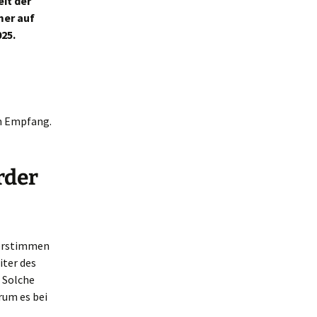
it der
mer auf
25.
in Empfang.
rder
derstimmen
iter des
 Solche
rum es bei