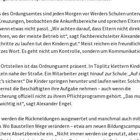
 des Ordungsamtes sind jeden Morgen vor Werders Schulen unterw
Kreuzungen, beobachten die Ankunftsbereiche und sprechen Elter
wenn etwas nicht passt. „Wir achten darauf, dass Eltern nicht direk
hren, wo der meiste Betrieb ist“, sagt Fachbereichsleiter Alexande
chritte zu laufen tut den Kindern gut.“ Meist reichen ein freundlic
urzes Wort. Es geht nicht um Kontrolle, sondern um Kommunikati
 Ortsteilen ist das Ordnungsamt präsent. In Töplitz klettern Kind
ln nahe der Straße. Ein Mitarbeiter zeigt hinauf zur Schule: „Auf
t’s sicherer.“ Die Kinder springen herunter und laufen weiter. Solc
 ernst die Beschäftigten ihre Aufgabe nehmen – auch wenn die
cherung offiziell nicht zu ihrem Pflichtprogramm gehört. „Das ma
 wichtig ist“, sagt Alexander Engel.
 werden die Rückmeldungen ausgewertet und manchmal auch mit 
. Wo Baustellen Wege verändern – etwa am neuen Bildungscampus
ichere Absetzbereiche ein. „Nicht immer werden sie genutzt, aber 