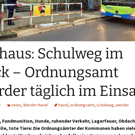
haus: Schulweg im
ck – Ordnungsamt
der täglich im Einsa
3
news
,
Werder Havel
havel
,
ordnungsamt
,
schulweg
,
werder
 Fundmunition, Hunde, ruhender Verkehr, Lagerfeuer, Obdach
lle, tote Tiere: Die Ordnungsämter der Kommunen haben viel