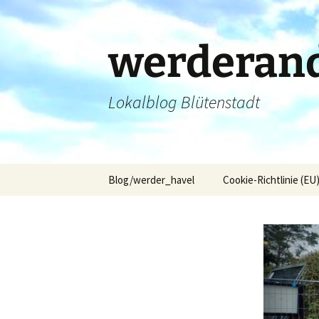
Zum
Inhalt
springen
werderand
Lokalblog Blütenstadt
Blog/werder_havel
Cookie-Richtlinie (EU