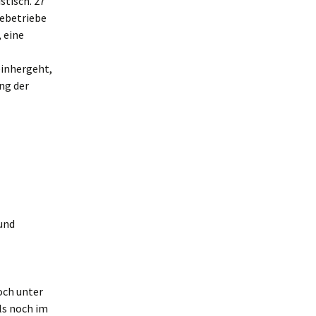
tisch. 27
iebetriebe
 eine
einhergeht,
ng der
und
och unter
ls noch im