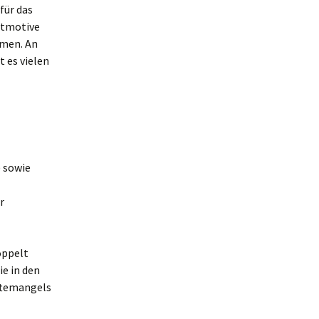
für das
ptmotive
hmen. An
 es vielen
) sowie
r
oppelt
e in den
ftemangels