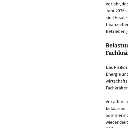
Vorjahr, do
Jahr 2026 
sind Ersat
finanzielle
Betrieben j
Belastu
Fachkrä
Das Risikor
Energie und
wirtschaft
Fachkräftem
Vor allem 
belastend. 
Sommermona
wieder deut