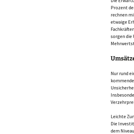
Die Erwart
Prozent de
rechnen mi
etwaige Er
Fachkräfte
sorgen die
Mehrwertst
Umsätze
Nur rund e
kommenden 
Unsicherhe
Insbesonde
Verzehrpre
Leichte Zu
Die Investi
dem Niveau