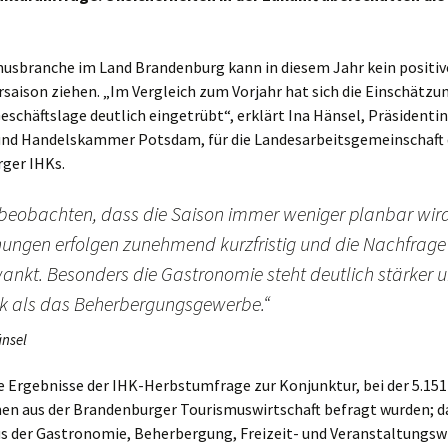
usbranche im Land Brandenburg kann in diesem Jahr kein positive
aison ziehen. „Im Vergleich zum Vorjahr hat sich die Einschätzu
eschäftslage deutlich eingetrübt“, erklärt Ina Hänsel, Präsidentin
 und Handelskammer Potsdam, für die Landesarbeitsgemeinschaft 
ger IHKs.
 beobachten, dass die Saison immer weniger planbar wird
ungen erfolgen zunehmend kurzfristig und die Nachfrage
ankt. Besonders die Gastronomie steht deutlich stärker u
k als das Beherbergungsgewerbe.“
änsel
ie Ergebnisse der IHK-Herbstumfrage zur Konjunktur, bei der 5.151
n aus der Brandenburger Tourismuswirtschaft befragt wurden; d
us der Gastronomie, Beherbergung, Freizeit- und Veranstaltungsw