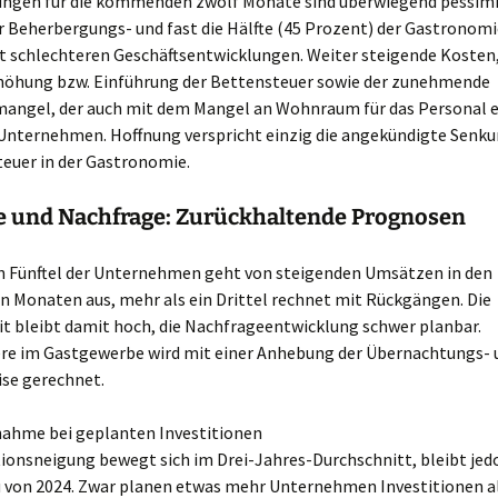
ungen für die kommenden zwölf Monate sind überwiegend pessimis
r Beherbergungs- und fast die Hälfte (45 Prozent) der Gastronom
t schlechteren Geschäftsentwicklungen. Weiter steigende Kosten,
höhung bzw. Einführung der Bettensteuer sowie der zunehmende
mangel, der auch mit dem Mangel an Wohnraum für das Personal 
 Unternehmen. Hoffnung verspricht einzig die angekündigte Senku
euer in der Gastronomie.
 und Nachfrage: Zurückhaltende Prognosen
in Fünftel der Unternehmen geht von steigenden Umsätzen in den
Monaten aus, mehr als ein Drittel rechnet mit Rückgängen. Die
it bleibt damit hoch, die Nachfrageentwicklung schwer planbar.
re im Gastgewerbe wird mit einer Anhebung der Übernachtungs- 
ise gerechnet.
nahme bei geplanten Investitionen
tionsneigung bewegt sich im Drei-Jahres-Durchschnitt, bleibt jed
 von 2024. Zwar planen etwas mehr Unternehmen Investitionen a