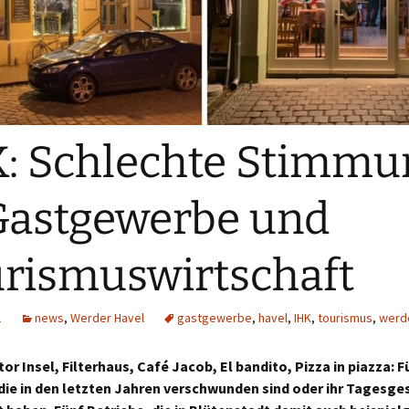
: Schlechte Stimmu
Gastgewerbe und
rismuswirtschaft
1
news
,
Werder Havel
gastgewerbe
,
havel
,
IHK
,
tourismus
,
werd
or Insel, Filterhaus, Café Jacob, El bandito, Pizza in piazza: 
 die in den letzten Jahren verschwunden sind oder ihr Tagesge