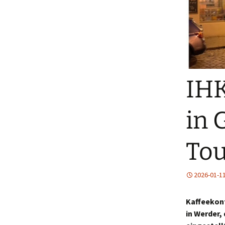
IHK
in 
Tou
2026-01-1
Kaffeekont
in Werder,