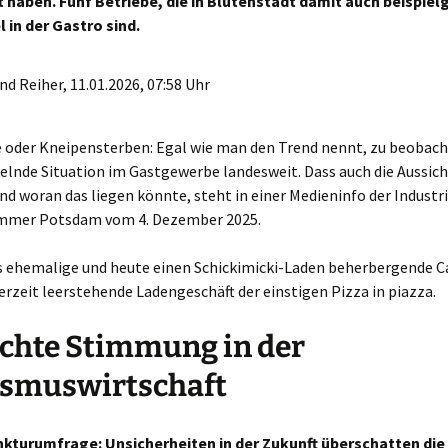
t haben. Fünf Betriebe, die in Blütenstadt damit auch beispiel
 in der Gastro sind.
d Reiher, 11.01.2026, 07:58 Uhr
 oder Kneipensterben: Egal wie man den Trend nennt, zu beobacht
elnde Situation im Gastgewerbe landesweit. Dass auch die Aussich
und woran das liegen könnte, steht in einer Medieninfo der Industr
mmer Potsdam vom 4. Dezember 2025.
as ehemalige und heute einen Schickimicki-Laden beherbergende C
erzeit leerstehende Ladengeschäft der einstigen Pizza in piazza.
chte Stimmung in der
ismuswirtschaft
kturumfrage: Unsicherheiten in der Zukunft überschatten di