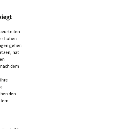
wiegt
beurteilen
ner hohen
agen gehen
ätzen, hat
hen
s nach dem
ihre
ie
chen den
blem.