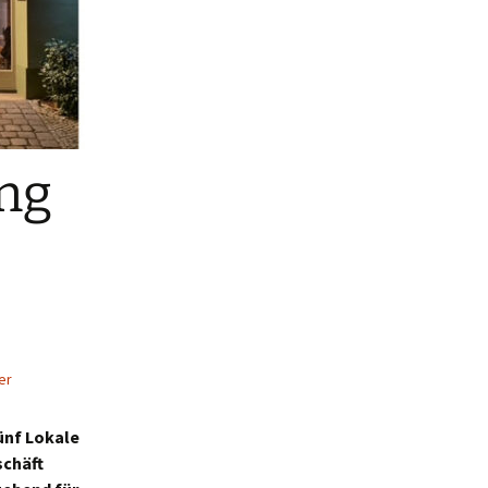
ng
er
Fünf Lokale
schäft