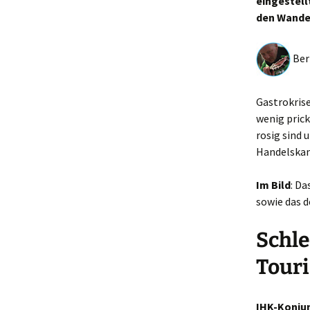
eingestell
den Wandel
Bern
Gastrokrise
wenig prick
rosig sind 
Handelska
Im Bild
: D
sowie das d
Schle
Tour
IHK-Konjun