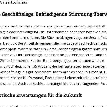
Wassertourismus.
e Geschäftslage: Befriedigende Stimmung über
83 Prozent der Unternehmen der gesamten Tourismuswirtschaft 
ls gut oder befriedigend. Die Unternehmen berichten zwar von ei
in den Sommermonaten. Die Rückmeldungen zu guten Geschäftsl
rk zurück. Der Anteil derjenigen, die ihre Lage als schlecht einsch
verdoppelt. Während fast ein Viertel der befragten gastronomisc
 Jahr 2024 ihre derzeitige Lage noch als gut einschätzten, sind e
5 nur 15 Prozent. Bei den Beherbergungsunternehmen wird die
ng noch deutlicher: 35 Prozent der befragten Betriebe bewerten 
Geschäftslage als gut. Vor einem Jahr waren es noch 55 Prozent. D
hohen Kosten für Personal, Energie und Lebensmitteleinkauf ma
u schaffen. Auch der Fachkräftemangel bleibt ein drängendes Pro
stische Erwartungen für die Zukunft