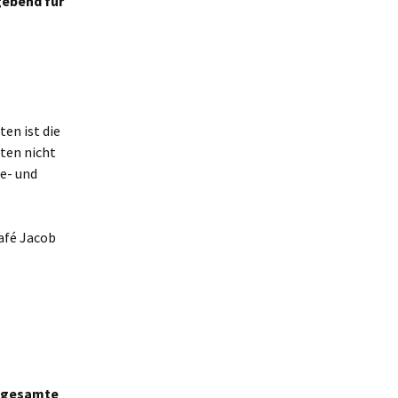
gebend für
en ist die
ten nicht
ie- und
afé Jacob
e gesamte