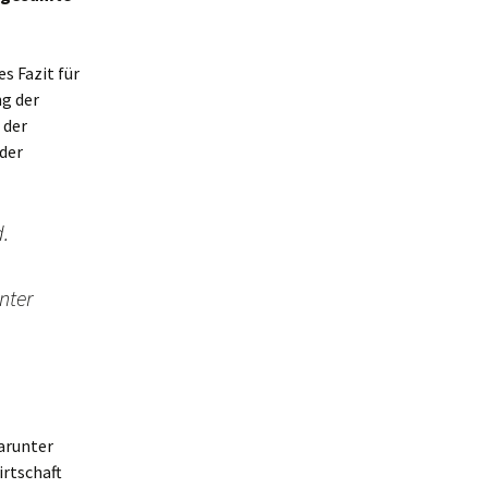
s Fazit für
ng der
 der
der
.
nter
arunter
irtschaft