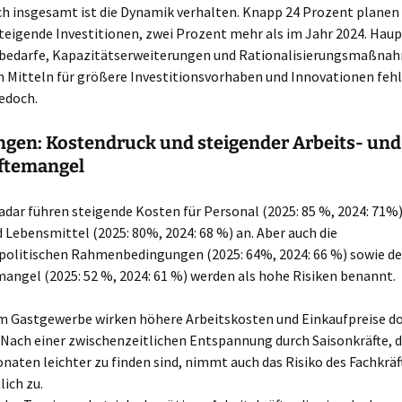
ch insgesamt ist die Dynamik verhalten. Knapp 24 Prozent planen 
steigende Investitionen, zwei Prozent mehr als im Jahr 2024. Hau
zbedarfe, Kapazitätserweiterungen und Rationalisierungsmaßna
n Mitteln für größere Investitionsvorhaben und Innovationen fehlt
edoch.
ngen: Kostendruck und steigender Arbeits- und
ftemangel
adar führen steigende Kosten für Personal (2025: 85 %, 2024: 71%
 Lebensmittel (2025: 80%, 2024: 68 %) an. Aber auch die
spolitischen Rahmenbedingungen (2025: 64%, 2024: 66 %) sowie de
angel (2025: 52 %, 2024: 61 %) werden als hohe Risiken benannt.
im Gastgewerbe wirken höhere Arbeitskosten und Einkaufpreise d
Nach einer zwischenzeitlichen Entspannung durch Saisonkräfte, di
ten leichter zu finden sind, nimmt auch das Risiko des Fachkrä
lich zu.