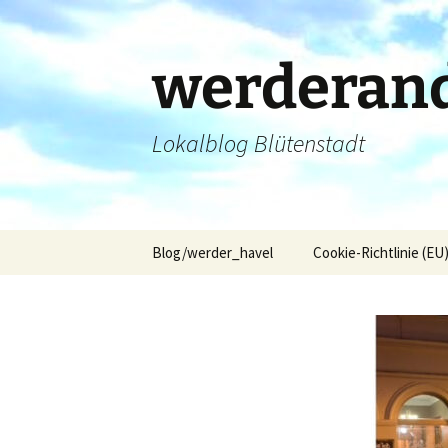
Zum
Inhalt
springen
werderand
Lokalblog Blütenstadt
Blog/werder_havel
Cookie-Richtlinie (EU