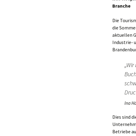
Branche
Die Tourism
die Sommers
aktuellen G
Industrie-
Brandenbur
„Wir
Buch
schw
Druc
Ina H
Dies sind d
Unternehme
Betriebe a