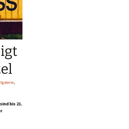
igt
el
tgalerie
,
ind bis 21.
er