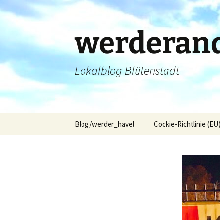
Zum
Inhalt
springen
werderand
Lokalblog Blütenstadt
Blog/werder_havel
Cookie-Richtlinie (EU