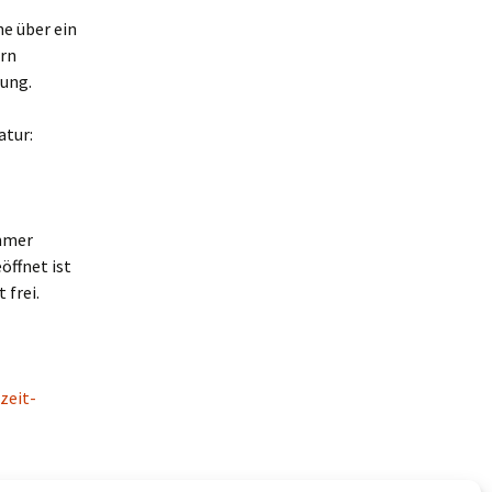
e über ein
ern
lung.
atur:
immer
öffnet ist
 frei.
zeit-