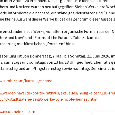
n ihrer Arbeit zu erkunden. Nie aufgearbeitete Ideen aus ihren
hern und Notizen wurden neu aufgegriffen: Sieben Werke pro Woch
Serie informierte die nächste, ein ständiges Neustarten und Erinn
ine kleine Auswahl dieser Werke bildet das Zentrum dieser Ausstel
ie entstanden neue Werke, vor allem organische Formen aus der N
Here and Now“ und „Forms of the Future“. Zuletzt kam die
rsetzung mit künstlichen „Portalen“ hinzu.
usstellung ist von Donnerstag, 7. Mai, bis Sonntag, 21. Juni 2026, 
, samstags und sonntags von 13 bis 18 Uhr geöffnet. Ebenfalls ge
ahrtstag und am Pfingstsamstag sowie -sonntag. Der Eintritt ist
w.tumblr.com/kunst-geschoss
.werder-havel.de/politik-rathaus/aktuelles/neuigkeiten/110-frei
5048-stadtgalerie-zeigt-werke-von-nicole-heinzel.html
w.nicoleheinzel.com