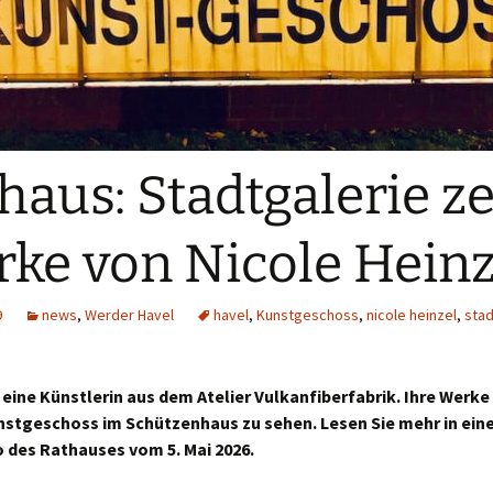
haus: Stadtgalerie ze
ke von Nicole Heinz
9
news
,
Werder Havel
havel
,
Kunstgeschoss
,
nicole heinzel
,
stad
 eine Künstlerin aus dem Atelier Vulkanfiberfabrik. Ihre Werke s
nstgeschoss im Schützenhaus zu sehen. Lesen Sie mehr in ein
 des Rathauses vom 5. Mai 2026.