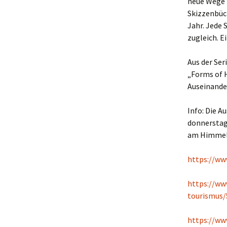
neue Wege i
Skizzenbüc
Jahr. Jede 
zugleich. E
Aus der Ser
„Forms of 
Auseinande
Info: Die A
donnerstags
am Himmelf
https://ww
https://www
tourismus/
https://ww