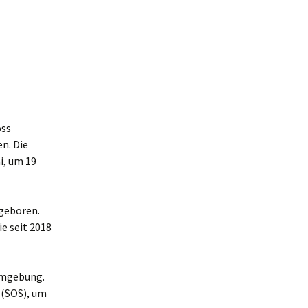
oss
n. Die
i, um 19
 geboren.
ie seit 2018
 Umgebung.
 (SOS), um