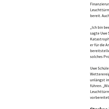
Finanzierun
Leuchttürme
bereit. Auc
„Ich bin be
sagte Uwe S
Katastroph
er für die 
bereitstell
solches Pro
Uwe Schüle
Wettererei
unlängst i
führen. „Wi
Leuchttürme
vorbereitet