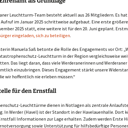
 Ehrenamt als Grundlage
ner Leuchtturm-Team besteht aktuell aus 26 Mitgliedern. Es hat 
Aufruf im Januar 2025 schrittweise aufgebaut. Eine erste größer
ember 2025 statt, eine weitere ist für den 20. Juni geplant. Erstm
ürger eingeladen, sich zu beteiligen
.
erin Manuela Saß betonte die Rolle des Engagements vor Ort: „Wi
tastrophenschutz-Leuchtturm in der Region vergleichsweise wei
tten. Das liegt daran, dass viele Werderanerinnen und Werderaner 
amtlich einzubringen. Dieses Engagement stärkt unsere Widerstan
ie wir hoffentlich nie erleben müssen.“
elle für den Ernstfall
enschutz-Leuchttürme dienen in Notlagen als zentrale Anlaufstel
. In Werder (Havel) ist der Standort in der Havelauenhalle. Dort 
rnstfall Informationen zur Lage erhalten. Zudem werden Erste Hi
rnotversorgung sowie Unterstützung für hilfsbedürftige Persone