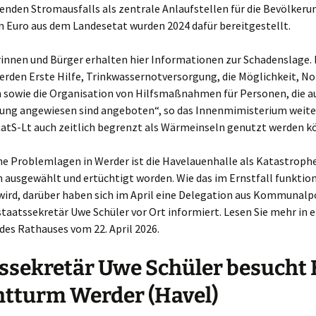
nden Stromausfalls als zentrale Anlaufstellen für die Bevölkerun
n Euro aus dem Landesetat wurden 2024 dafür bereitgestellt.
rinnen und Bürger erhalten hier Informationen zur Schadenslage.
rden Erste Hilfe, Trinkwassernotversorgung, die Möglichkeit, No
 sowie die Organisation von Hilfsmaßnahmen für Personen, die a
ung angewiesen sind angeboten“, so das Innenmimisterium weite
KatS-Lt auch zeitlich begrenzt als Wärmeinseln genutzt werden k
he Problemlagen in Werder ist die Havelauenhalle als Katastroph
 ausgewählt und ertüchtigt worden. Wie das im Ernstfall funktio
ird, darüber haben sich im April eine Delegation aus Kommunalpo
aatssekretär Uwe Schüler vor Ort informiert. Lesen Sie mehr in e
des Rathauses vom 22. April 2026.
ssekretär Uwe Schüler besucht 
tturm Werder (Havel)