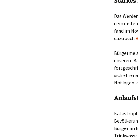
Starkes
Das Werdera
dem ersten 
fand im Nov
dazu auch
B
Bürgermeist
unserem Ka
fortgeschri
sich ehren
Notlagen, d
Anlaufst
Katastroph
Bevölkerung
Bürger im E
Trinkwasse