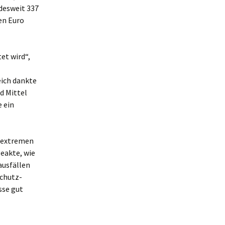
desweit 337
en Euro
et wird“,
eich dankte
d Mittel
e ein
n extremen
eakte, wie
ausfällen
schutz-
sse gut