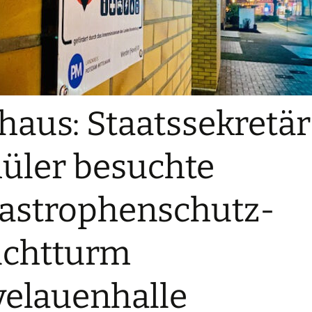
haus: Staatssekretär
üler besuchte
astrophenschutz-
uchtturm
elauenhalle