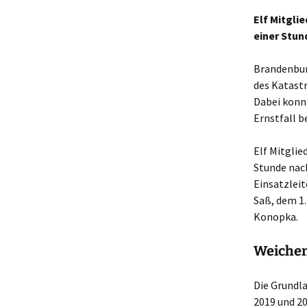
Elf Mitgli
einer Stun
Brandenbur
des Katast
Dabei konnt
Ernstfall b
Elf Mitgli
Stunde nach
Einsatzleit
Saß, dem 1.
Konopka.
Weichen
Die Grundl
2019 und 2