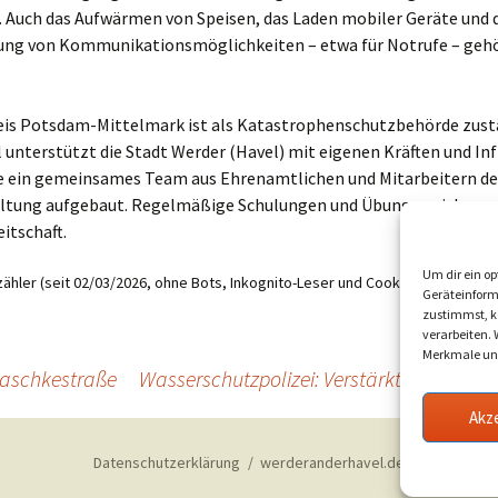
. Auch das Aufwärmen von Speisen, das Laden mobiler Geräte und 
lung von Kommunikationsmöglichkeiten – etwa für Notrufe – ge
eis Potsdam-Mittelmark ist als Katastrophenschutzbehörde zust
l unterstützt die Stadt Werder (Havel) mit eigenen Kräften und Inf
e ein gemeinsames Team aus Ehrenamtlichen und Mitarbeitern de
ltung aufgebaut. Regelmäßige Schulungen und Übungen sichern 
itschaft.
Um dir ein op
ähler (seit 02/03/2026, ohne Bots, Inkognito-Leser und Cookie-Ablehner):
6
Geräteinform
zustimmst, kö
verarbeiten.
Merkmale und
aschkestraße
Wasserschutzpolizei: Verstärkte Kontrol
Akz
Datenschutzerklärung
werderanderhavel.de