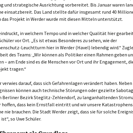
g und strategische Ausrichtung vorbereitet. Bis Januar waren lan
 einsatzbereit. Das Land stellte dafür insgesamt rund 40 Million
h das Projekt in Werder wurde mit diesen Mitteln unterstützt.
eindruckt, in welchem Tempo und in welcher Qualität hier gearbeit
chüler vor Ort. „Es ist etwas Besonderes zu sehen, wie der
enschutz-Leuchtturm hier in Werder (Havel) lebendig wird.“ Zugl
Arbeit des Teams: „Wir können als Politiker einen Rahmen geben un
en – am Ende sind es die Menschen vor Ort und ihr Engagement, di
jekt tragen.“
r verwies darauf, dass sich Gefahrenlagen verändert haben. Nebe
gnissen können auch technische Störungen oder gezielte Sabotag
m Berliner Bezirk Steglitz-Zehlendorf, zu langanhaltenden Strom
r hoffen, dass kein Ernstfall eintritt und wir unsere Katastrophen
 nie brauchen. Die Stadt Werder zeigt, dass sie für solche Ereigni
 ist“, so Uwe Schüler.