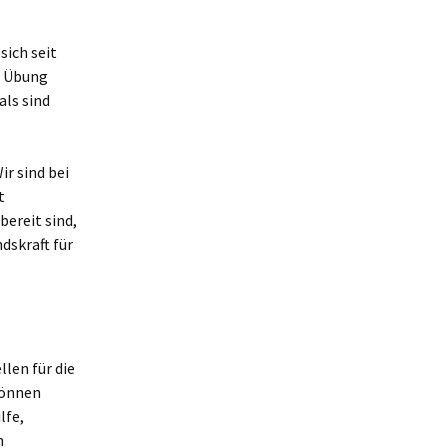
sich seit
e Übung
als sind
r sind bei
t
bereit sind,
dskraft für
len für die
können
lfe,
n