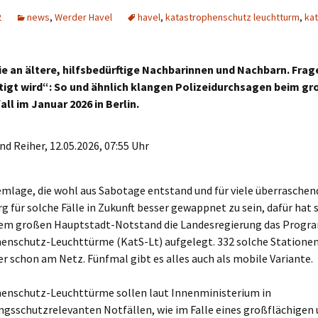
2
news
,
Werder Havel
havel
,
katastrophenschutz leuchtturm
,
kat
e an ältere, hilfsbedürftige Nachbarinnen und Nachbarn. Frage
tigt wird“: So und ähnlich klangen Polizeidurchsagen beim g
ll im Januar 2026 in Berlin.
d Reiher, 12.05.2026, 07:55 Uhr
mlage, die wohl aus Sabotage entstand und für viele überraschen
 für solche Fälle in Zukunft besser gewappnet zu sein, dafür hat 
dem großen Hauptstadt-Notstand die Landesregierung das Progr
enschutz-Leuchttürme (KatS-Lt) aufgelegt. 332 solche Stationen
r schon am Netz. Fünfmal gibt es alles auch als mobile Variante.
enschutz-Leuchttürme sollen laut Innenministerium in
ngsschutzrelevanten Notfällen, wie im Falle eines großflächigen