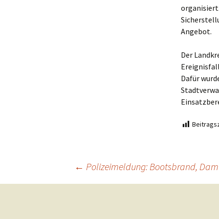
organisiert
Sicherstel
Angebot.
Der Landkr
Ereignisfal
Dafür wurd
Stadtverwa
Einsatzbere
Beitragsz
Beitragsnavigation
←
Polizeimeldung: Bootsbrand, Dam