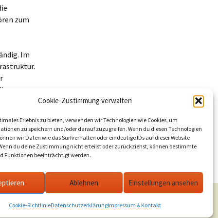
die
hören zum
ändig. Im
rastruktur.
r
die
Cookie-Zustimmung verwalten
timales Erlebnis zu bieten, verwenden wir Technologien wie Cookies, um
0
ationen zu speichern und/oder darauf zuzugreifen. Wenn du diesen Technologien
nnen wir Daten wie das Surfverhalten oder eindeutige IDs auf dieser Website
 Wenn du deine Zustimmung nicht erteilst oder zurückziehst, können bestimmte
 Funktionen beeinträchtigt werden.
len in Westbrandenburg am Feiertag
→
eptieren
Ablehnen
Einstellungen ansehen
Cookie-Richtlinie
Datenschutzerklärung
Impressum & Kontakt