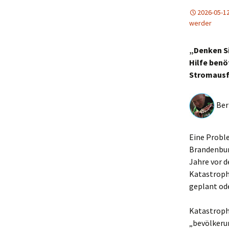
2026-05-1
werder
„Denken Si
Hilfe benö
Stromausfa
Bern
Eine Proble
Brandenburg
Jahre vor 
Katastroph
geplant ode
Katastroph
„bevölkeru