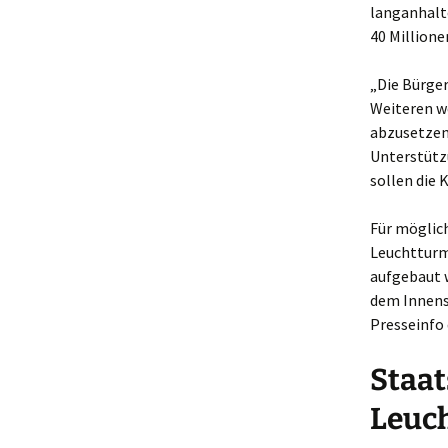
langanhalte
40 Millione
„Die Bürge
Weiteren we
abzusetzen
Unterstütz
sollen die 
Für möglic
Leuchtturm
aufgebaut w
dem Innenst
Presseinfo 
Staat
Leuch