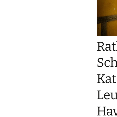
Rat
Sch
Kat
Le
Hav