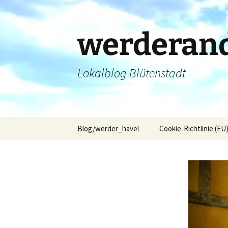
Zum
Inhalt
springen
werderand
Lokalblog Blütenstadt
Blog/werder_havel
Cookie-Richtlinie (EU