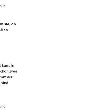
s-lt
,
n sie, ob
roßen
d kam. In
schon zwei
amm der
 sind
 und