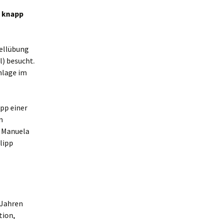
n knapp
tellübung
) besucht.
Anlage im
pp einer
n
n Manuela
lipp
 Jahren
tion,