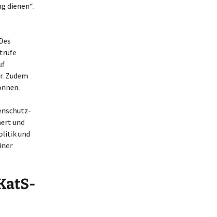
g dienen“.
 Des
trufe
uf
r. Zudem
önnen.
enschutz-
nert und
litik und
iner
KatS-