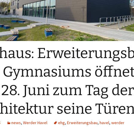
haus: Erweiterungs
 Gymnasiums öffne
28. Juni zum Tag der
hitektur seine Türe
5
news
,
Werder Havel
ehg
,
Erweiterungsbau
,
havel
,
werder