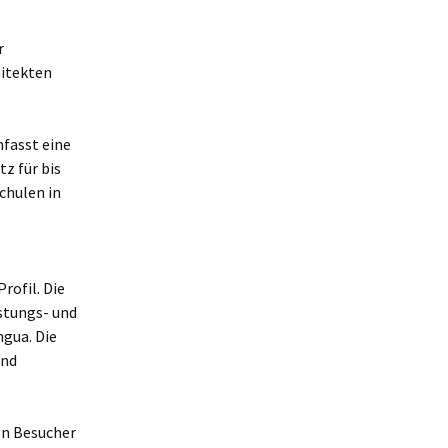
r
hitekten
mfasst eine
z für bis
chulen in
rofil. Die
stungs- und
ngua. Die
und
en Besucher