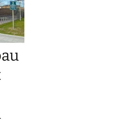
bau
t
n