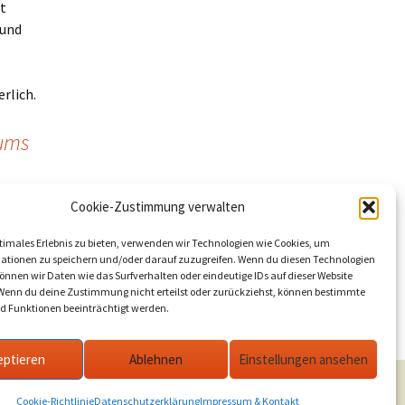
t
 und
rlich.
iums
Cookie-Zustimmung verwalten
8
timales Erlebnis zu bieten, verwenden wir Technologien wie Cookies, um
ationen zu speichern und/oder darauf zuzugreifen. Wenn du diesen Technologien
nnen wir Daten wie das Surfverhalten oder eindeutige IDs auf dieser Website
 Wenn du deine Zustimmung nicht erteilst oder zurückziehst, können bestimmte
 Funktionen beeinträchtigt werden.
reundeskreis und FSV Glindow dabei
→
eptieren
Ablehnen
Einstellungen ansehen
Cookie-Richtlinie
Datenschutzerklärung
Impressum & Kontakt