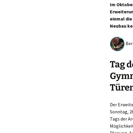
Im Oktober
Erweiterun
einmal die
Neubau ken
Bern
Tag d
Gymna
Türe
Der Erweit
Sonntag, 28
Tags der A
Möglichkeit