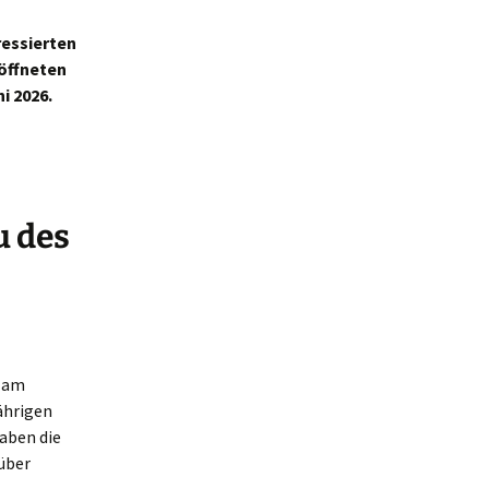
ressierten
eöffneten
i 2026.
u des
n am
jährigen
aben die
 über