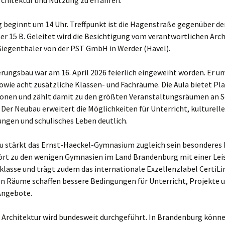
rchitektur und Nutzung zu erfahren.
 beginnt um 14 Uhr. Treffpunkt ist die Hagenstraße gegenüber de
 15 B. Geleitet wird die Besichtigung vom verantwortlichen Arc
Siegenthaler von der PST GmbH in Werder (Havel).
rungsbau war am 16. April 2026 feierlich eingeweiht worden. Er u
owie acht zusätzliche Klassen- und Fachräume. Die Aula bietet Plat
sonen und zählt damit zu den größten Veranstaltungsräumen an S
 Der Neubau erweitert die Möglichkeiten für Unterricht, kulturelle
ngen und schulisches Leben deutlich.
u stärkt das Ernst-Haeckel-Gymnasium zugleich sein besonderes P
ört zu den wenigen Gymnasien im Land Brandenburg mit einer Lei
lasse und trägt zudem das internationale Exzellenzlabel CertiLi
en Räume schaffen bessere Bedingungen für Unterricht, Projekte 
 Angebote.
r Architektur wird bundesweit durchgeführt. In Brandenburg könn