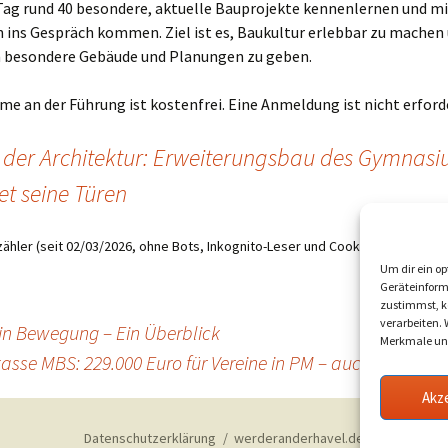
Tag rund 40 besondere, aktuelle Bauprojekte kennenlernen und mi
 ins Gespräch kommen. Ziel ist es, Baukultur erlebbar zu machen
in besondere Gebäude und Planungen zu geben.
me an der Führung ist kostenfrei. Eine Anmeldung ist nicht erforde
 der Architektur: Erweiterungsbau des Gymnas
et seine Türen
ähler (seit 02/03/2026, ohne Bots, Inkognito-Leser und Cookie-Ablehner):
5
Um dir ein op
Geräteinform
zustimmst, kö
verarbeiten.
 in Bewegung – Ein Überblick
Merkmale und
asse MBS: 229.000 Euro für Vereine in PM – auch Scala F
Akz
Datenschutzerklärung
werderanderhavel.de