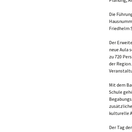
Planung, A
Die Führung
Hausnummer
Friedhelm 
Der Erweite
neue Aula s
zu 720 Per
der Region.
Veranstaltu
Mit dem Ba
Schule geh
Begabungsk
zusätzlich
kulturelle
Der Tag de