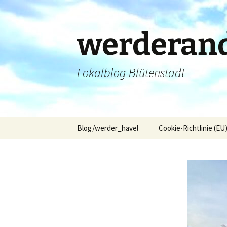
Zum
Inhalt
springen
werderand
Lokalblog Blütenstadt
Blog/werder_havel
Cookie-Richtlinie (EU