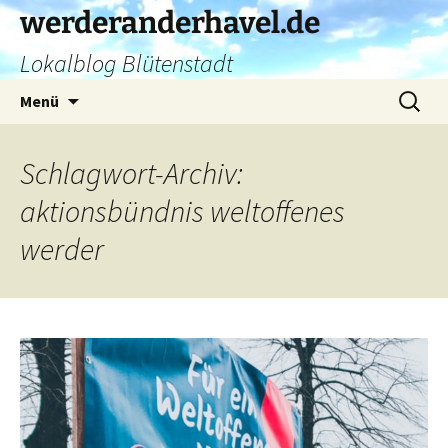
Zum
werderanderhavel.de
Inhalt
Lokalblog Blütenstadt
springen
Suchen
Menü
nach:
Schlagwort-Archiv:
aktionsbündnis weltoffenes
werder