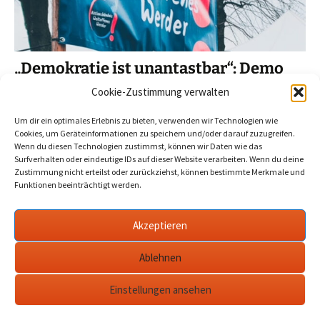
„Demokratie ist unantastbar“: Demo
und Picknick am 23. Mai
Cookie-Zustimmung verwalten
2024-05-19
Werder Havel
75 Jahre Grundgesetz
,
Um dir ein optimales Erlebnis zu bieten, verwenden wir Technologien wie
aktionsbündnis weltoffenes werder
,
demokratie ist unantastbar
,
Cookies, um Geräteinformationen zu speichern und/oder darauf zuzugreifen.
havel
,
werder
Wenn du diesen Technologien zustimmst, können wir Daten wie das
Surfverhalten oder eindeutige IDs auf dieser Website verarbeiten. Wenn du deine
Zustimmung nicht erteilst oder zurückziehst, können bestimmte Merkmale und
Anlass: 75 Jahre Grundgesetz. Start: 17 Uhr,
Funktionen beeinträchtigt werden.
Plantagenplatz. Erst geht es als Demonstrationszug auf
die Insel. Anschließend Picknick auf der Wiese an der
Akzeptieren
Regattastrecke und Einladung zum Gespräch über unsere
Demokratie und das Grundgesetz.…
mehr
Ablehnen
Einstellungen ansehen
Datenschutzerklärung
werderanderhavel.de