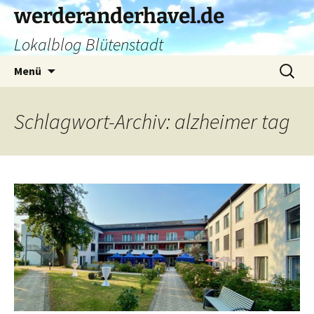
Zum
werderanderhavel.de
Inhalt
Lokalblog Blütenstadt
springen
Suchen
Menü
nach:
Schlagwort-Archiv: alzheimer tag