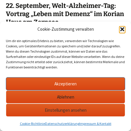
22. September, Welt-Alzheimer-Tag:
Vortrag „Leben mit Demenz“ im Korian
Haus am Zernsee
Cookie-Zustimmung verwalten
2025-09-02
Werder Havel
alzheimer tag
,
casa reha
,
havel
,
korian haus am zernsee
,
werder
Um dir ein optimales Erlebnis zu bieten, verwenden wir Technologien wie
Cookies, um Geräteinformationen zu speichern und/oder darauf zuzugreifen.
Wenn du diesen Technologien zustimmst, können wir Daten wie das
Der Alzheimer-Tag wird seit 1994 am 21. September
Surfverhalten oder eindeutige IDs auf dieser Website verarbeiten. Wenn du deine
gefeiert. Im Vortrag am 22. im Casa Reha sprechen
Zustimmung nicht erteilst oder zurückziehst, können bestimmte Merkmale und
Expert:innen darüber, wie das Leben für und mit Menschen
Funktionen beeinträchtigt werden.
mit Demenz positiv gestaltet werden kann.…
mehr
Akzeptieren
Ablehnen
Datenschutzerklärung
werderanderhavel.de
Einstellungen ansehen
Cookie-Richtlinie
Datenschutzerklärung
Impressum & Kontakt