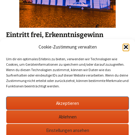
Eintritt frei, Erkenntnisgewinn
unbezahlbar: Neue Saison der
Cookie-Zustimmung verwalten
Ausschuss-Sitzungen
Um dir ein optimales Erlebnis zu bieten, verwenden wir Technologien wie
2024-08-26
Werder Havel
ausschuss sitzungen
,
havel
,
Cookies, um Geräteinformationen zu speichern und/oder darauf zuzugreifen.
werder
Wenn du diesen Technologien zustimmst, können wir Daten wie das
Surfverhalten oder eindeutige IDs auf dieser Website verarbeiten. Wenn du deine
Zustimmung nicht erteilst oder zurückziehst, können bestimmte Merkmale und
Sitzungen der städtischen Ausschüsse zu besuchen, ist in
Funktionen beeinträchtigt werden.
Werder noch keine Volksbewegung. Nächste Möglichkeiten,
Stadtpolitik hautnah zu erleben und Ratsinfos direkt an der
Akzeptieren
Quelle einzuholen, gibt es in der ersten Septemberwoche.
…
mehr
Ablehnen
Einstellungen ansehen