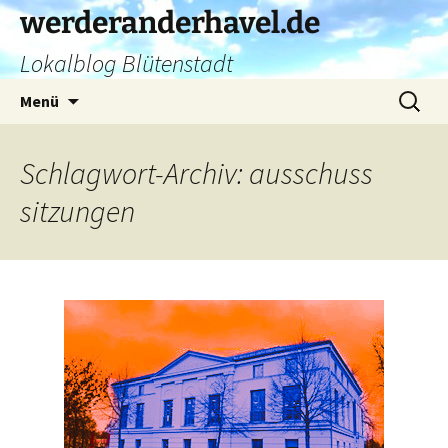
Zum
werderanderhavel.de
Inhalt
Lokalblog Blütenstadt
springen
Suchen
Menü
nach:
Schlagwort-Archiv: ausschuss
sitzungen