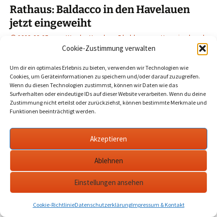
Rathaus: Baldacco in den Havelauen
jetzt eingeweiht
2023-09-25
Werder Havel
baldacco
,
gottemeier
,
havel
,
werder
Cookie-Zustimmung verwalten
Um dir ein optimales Erlebnis zu bieten, verwenden wir Technologien wie
Der „Baldacco“ an der Fußwegbrücke über den Stichkanal in
Cookies, um Geräteinformationen zu speichern und/oder darauf zuzugreifen.
den Havelauen wurde an dieser Stelle schon mehrfach
Wenn du diesen Technologien zustimmst, können wir Daten wie das
Surfverhalten oder eindeutige IDs auf dieser Website verarbeiten. Wenn du deine
thematisiert. Jetzt ist er eingeweiht.…
mehr
Zustimmung nicht erteilst oder zurückziehst, können bestimmte Merkmale und
Funktionen beeinträchtigt werden.
Akzeptieren
Datenschutzerklärung
werderanderhavel.de
Ablehnen
Einstellungen ansehen
Cookie-Richtlinie
Datenschutzerklärung
Impressum & Kontakt