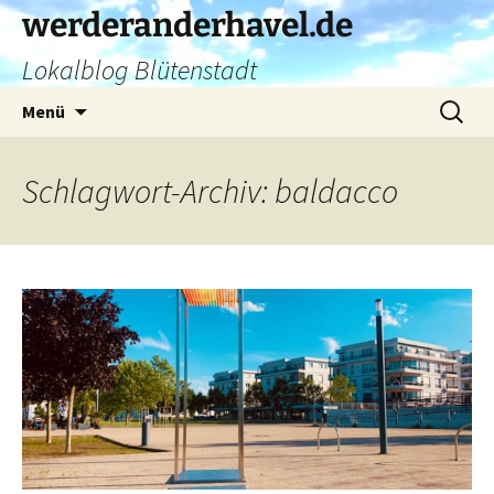
Zum
werderanderhavel.de
Inhalt
Lokalblog Blütenstadt
springen
Suchen
Menü
nach:
Schlagwort-Archiv: baldacco