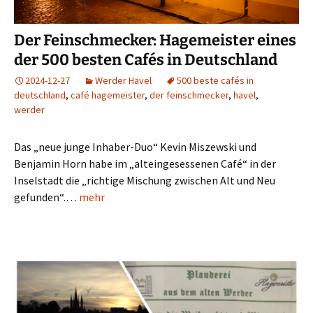
Der Feinschmecker: Hagemeister eines
der 500 besten Cafés in Deutschland
2024-12-27
Werder Havel
500 beste cafés in
deutschland
,
café hagemeister
,
der feinschmecker
,
havel
,
werder
Das „neue junge Inhaber-Duo“ Kevin Miszewski und
Benjamin Horn habe im „alteingesessenen Café“ in der
Inselstadt die „richtige Mischung zwischen Alt und Neu
gefunden“.…
mehr