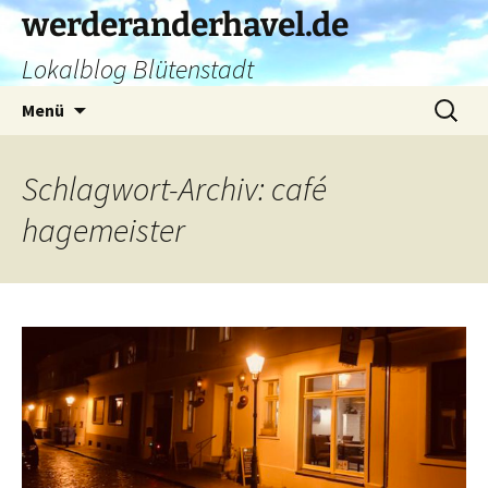
Zum
werderanderhavel.de
Inhalt
Lokalblog Blütenstadt
springen
Suchen
Menü
nach:
Schlagwort-Archiv: café
hagemeister