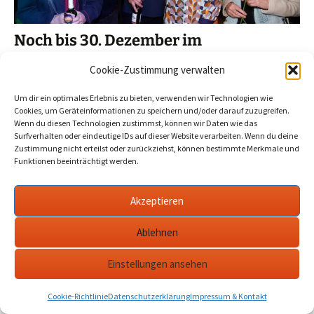
Noch bis 30. Dezember im
Filmmuseum: Ausstellung über
Cookie-Zustimmung verwalten
Andreas Dresen und Team
Um dir ein optimales Erlebnis zu bieten, verwenden wir Technologien wie
2023-12-24
Werder Havel
dresen andreas
,
Cookies, um Geräteinformationen zu speichern und/oder darauf zuzugreifen.
filmmuseum
,
Potsdam
Wenn du diesen Technologien zustimmst, können wir Daten wie das
Surfverhalten oder eindeutige IDs auf dieser Website verarbeiten. Wenn du deine
Zustimmung nicht erteilst oder zurückziehst, können bestimmte Merkmale und
Noch bis kurz vor Jahresende ist im Filmmuseum Potsdam
Funktionen beeinträchtigt werden.
eine Ausstellung zum Filmwerk von Andreas Dresen zu
sehen.…
mehr
Akzeptieren
Ablehnen
Datenschutzerklärung
werderanderhavel.de
Einstellungen ansehen
Cookie-Richtlinie
Datenschutzerklärung
Impressum & Kontakt