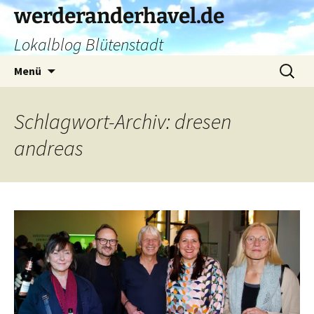
Zum
werderanderhavel.de
Inhalt
Lokalblog Blütenstadt
springen
Suchen
Menü
nach:
Schlagwort-Archiv: dresen
andreas