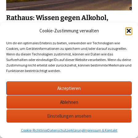
Rathaus: Wissen gegen Alkohol,
Drogen und Sucht –
Cookie-Zustimmung verwalten
Präventionsprojekt in den 6. Klassen
Um dir ein optimales Erlebnis zu bieten, verwenden wir Technologien wie
2025-10-26
news
,
Werder Havel
drogen alkohol sucht
Cookies, um Geräteinformationen zu speichern und/oder darauf zuzugreifen.
prävention
,
havel
,
werder
,
zukunftshaushalt
Wenn du diesen Technologien zustimmst, können wir Daten wie das
Surfverhalten oder eindeutige IDs auf dieser Website verarbeiten. Wenn du deine
Zustimmung nicht erteilst oder zurückziehst, können bestimmte Merkmale und
Bei der Abstimmung über den Zukunftshaushalt 2024/25
Funktionen beeinträchtigt werden.
stand bei 1800 Werderaner Schüler/innen auch ein Projekt
zur Drogen- und Alkoholaufklärung ganz oben auf der Liste.
Akzeptieren
Was dabei geschah, mehr dazu hier.…
mehr
Ablehnen
Einstellungen ansehen
Datenschutzerklärung
werderanderhavel.de
Cookie-Richtlinie
Datenschutzerklärung
Impressum & Kontakt