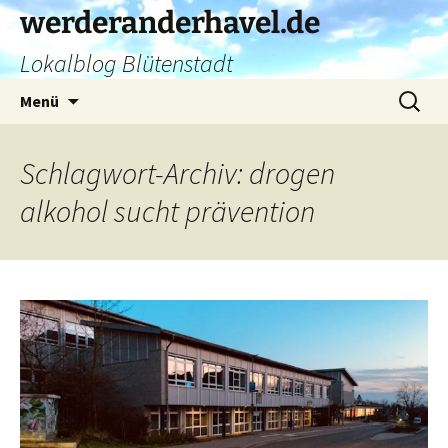
Zum
werderanderhavel.de
Inhalt
Lokalblog Blütenstadt
springen
Suchen
Menü
nach:
Schlagwort-Archiv: drogen
alkohol sucht prävention