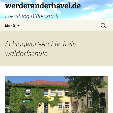
Zum
werderanderhavel.de
Inhalt
Lokalblog Blütenstadt
springen
Suchen
Menü
nach:
Schlagwort-Archiv: freie
waldorfschule