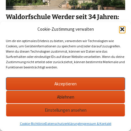
Waldorfschule Werder seit 34 Jahren:
Am Sonnabend Tag der offenen Tür
Cookie-Zustimmung verwalten
2024-11-12
Werder Havel
16. november
,
freie
waldorfschule
,
havel
,
tag der offenen tür
,
werder
Um dir ein optimales Erlebnis zu bieten, verwenden wir Technologien wie
Cookies, um Geräteinformationen zu speichern und/oder darauf zuzugreifen.
Wenn du diesen Technologien zustimmst, können wir Daten wie das
Auf dem Programm u.a.: Bühnenaktionen, offene
Surfverhalten oder eindeutige IDs auf dieser Website verarbeiten. Wenn du deine
Unterrichtsräume, Geländeführungen und Verkostung des
Zustimmung nicht erteilst oder zurückziehst, können bestimmte Merkmale und
Funktionen beeinträchtigt werden.
Mensa-Essens.…
mehr
Akzeptieren
Datenschutzerklärung
werderanderhavel.de
Ablehnen
Einstellungen ansehen
Cookie-Richtlinie
Datenschutzerklärung
Impressum & Kontakt