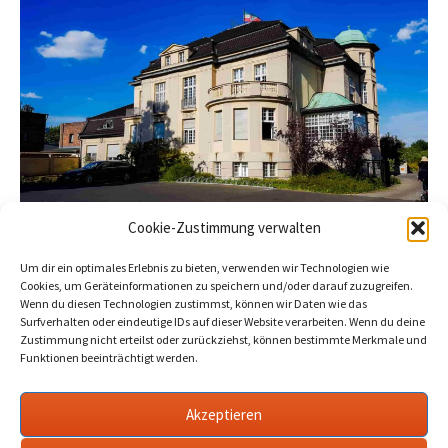
Cookie-Zustimmung verwalten
Stadtverwaltung: Nachtragshaushalt
soll Schulprojekte sichern
Um dir ein optimales Erlebnis zu bieten, verwenden wir Technologien wie
Cookies, um Geräteinformationen zu speichern und/oder darauf zuzugreifen.
2022-10-11
Werder Havel
Erns Haeckel Gymnasium
,
Wenn du diesen Technologien zustimmst, können wir Daten wie das
Karl Hagemeister Schule
Surfverhalten oder eindeutige IDs auf dieser Website verarbeiten. Wenn du deine
Zustimmung nicht erteilst oder zurückziehst, können bestimmte Merkmale und
Funktionen beeinträchtigt werden.
Aula EHG und Erweiterungsbau Hagemeister-Grundschule
mussten umgeplant werden. Grund seien laut
Akzeptieren
Stadtverwaltung explodierende Preise und ausgebliebene
Landesmittel. Finanzierung über Kredite.…
mehr