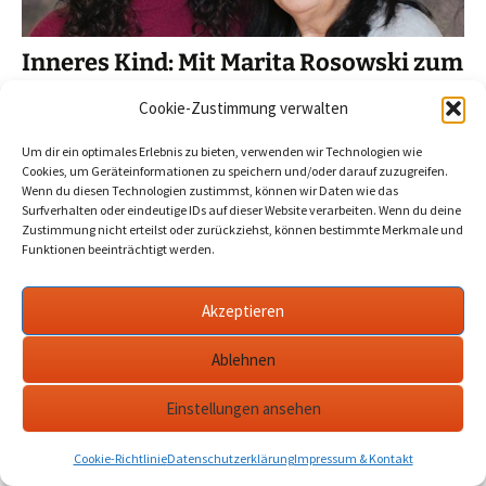
Inneres Kind: Mit Marita Rosowski zum
Therapiewochenende nach Wendisch
Cookie-Zustimmung verwalten
Waren
Um dir ein optimales Erlebnis zu bieten, verwenden wir Technologien wie
2025-03-01
Werder Havel
havel
,
innere kind arbeit
,
Cookies, um Geräteinformationen zu speichern und/oder darauf zuzugreifen.
marita rosowski
,
werder
Wenn du diesen Technologien zustimmst, können wir Daten wie das
Surfverhalten oder eindeutige IDs auf dieser Website verarbeiten. Wenn du deine
Zustimmung nicht erteilst oder zurückziehst, können bestimmte Merkmale und
Die in Werder lebende Therapeutin lädt am ersten
Funktionen beeinträchtigt werden.
Aprilwochenende zur therapeutischen Gruppenarbeit. Am 8.
März Kennenlerntreffen in Potsdam.…
mehr
Akzeptieren
Ablehnen
Datenschutzerklärung
werderanderhavel.de
Einstellungen ansehen
Cookie-Richtlinie
Datenschutzerklärung
Impressum & Kontakt