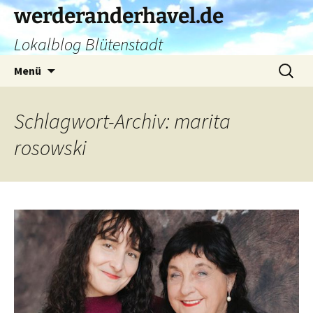
Zum
werderanderhavel.de
Inhalt
Lokalblog Blütenstadt
springen
Suchen
Menü
nach:
Schlagwort-Archiv: marita
rosowski