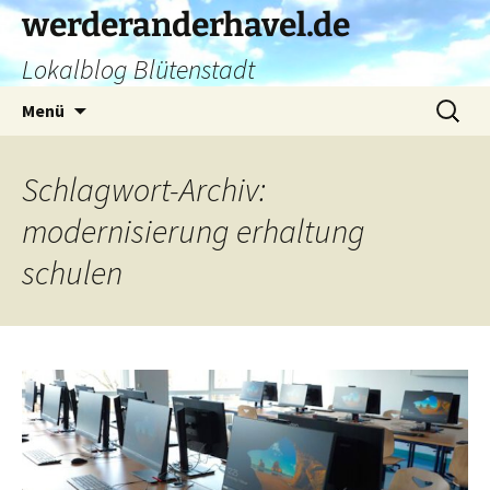
Zum
werderanderhavel.de
Inhalt
Lokalblog Blütenstadt
springen
Suchen
Menü
nach:
Schlagwort-Archiv:
modernisierung erhaltung
schulen