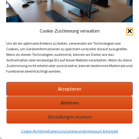
Rathaus: 39 Erhaltungs- und
Cookie-Zustimmung verwalten
Modernisierungsmaßnahmen an
Um dir ein optimales Erlebnis zu bieten, verwenden wir Technologien wie
Schulen
Cookies, um Geräteinformationen zu speichern und/oder darauf zuzugreifen.
Wenn du diesen Technologien zustimmst, können wir Daten wie das
2024-02-19
Werder Havel
havel
,
modernisierung
Surfverhalten oder eindeutige IDs auf dieser Website verarbeiten. Wenn du deine
erhaltung schulen
,
werder
Zustimmung nicht erteilst oder zurückziehst, können bestimmte Merkmale und
Funktionen beeinträchtigt werden.
Zwischenbericht der Stadt Werder zu Investitionen an
Schulen. Knapp die Hälfte dieser 39 Maßnahmen seien am
Akzeptieren
Ernst-Haeckel-Gymnasium realisiert worden.…
mehr
Ablehnen
Einstellungen ansehen
Datenschutzerklärung
werderanderhavel.de
Cookie-Richtlinie
Datenschutzerklärung
Impressum & Kontakt