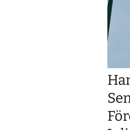
Ha
Se
För