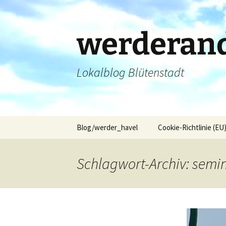
Zum
Inhalt
springen
werderand
Lokalblog Blütenstadt
Blog/werder_havel
Cookie-Richtlinie (EU
Schlagwort-Archiv: semi