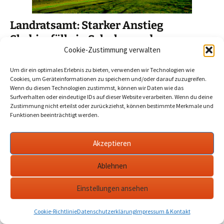
Landratsamt: Starker Anstieg
Skabiesfälle in Schulen und
Cookie-Zustimmung verwalten
Kindergärten in Potsdam-Mittelmark
2025-05-02
Werder Havel
landratsamt
,
Potsdam
Um dir ein optimales Erlebnis zu bieten, verwenden wir Technologien wie
Mittelmark
,
skabies
Cookies, um Geräteinformationen zu speichern und/oder darauf zuzugreifen.
Wenn du diesen Technologien zustimmst, können wir Daten wie das
Surfverhalten oder eindeutige IDs auf dieser Website verarbeiten. Wenn du deine
„Skabies“ ist der Name jener Hauterkrankung, die durch
Zustimmung nicht erteilst oder zurückziehst, können bestimmte Merkmale und
Funktionen beeinträchtigt werden.
Krätzmilben verursacht wird. Infos zur aktuellen Lage und
Hinweise zum Umgang hat aufgeschrieben das
Landratsamt.…
mehr
Akzeptieren
Ablehnen
Datenschutzerklärung
werderanderhavel.de
Einstellungen ansehen
Cookie-Richtlinie
Datenschutzerklärung
Impressum & Kontakt