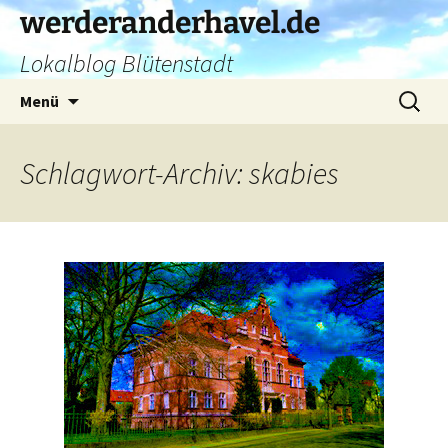
Zum
werderanderhavel.de
Inhalt
Lokalblog Blütenstadt
springen
Suchen
Menü
nach:
Schlagwort-Archiv: skabies