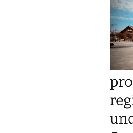
pro
reg
und