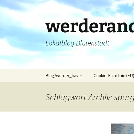
Zum
Inhalt
springen
werderand
Lokalblog Blütenstadt
Blog/werder_havel
Cookie-Richtlinie (EU
Schlagwort-Archiv: sparg