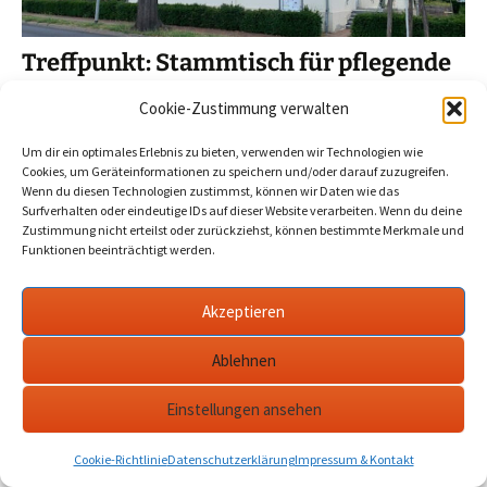
Treffpunkt: Stammtisch für pflegende
Angehörige
Cookie-Zustimmung verwalten
2024-09-15
Werder Havel
havel
,
stammtisch pflegende
angehörige
,
treffpunkt
,
werder
Um dir ein optimales Erlebnis zu bieten, verwenden wir Technologien wie
Cookies, um Geräteinformationen zu speichern und/oder darauf zuzugreifen.
Wenn du diesen Technologien zustimmst, können wir Daten wie das
Sie pflegen einen Angehörigen und haben sich schon öfter
Surfverhalten oder eindeutige IDs auf dieser Website verarbeiten. Wenn du deine
einen Austausch mit Gleichgesinnten gewünscht? Der
Zustimmung nicht erteilst oder zurückziehst, können bestimmte Merkmale und
Funktionen beeinträchtigt werden.
Treffpunkt lädt zum Stammtisch für pflegende Angehörige.
…
mehr
Akzeptieren
Ablehnen
Datenschutzerklärung
werderanderhavel.de
Einstellungen ansehen
Cookie-Richtlinie
Datenschutzerklärung
Impressum & Kontakt