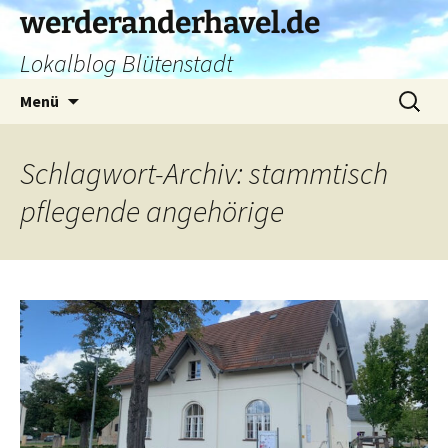
Zum
werderanderhavel.de
Inhalt
Lokalblog Blütenstadt
springen
Suchen
Menü
nach:
Schlagwort-Archiv: stammtisch
pflegende angehörige