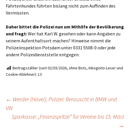
Fährtenhundes führten bislang nicht zum Auffinden des
Vermissten.
Daher bittet die Polizei nun um Mithilfe der Bevölkerung
und fragt:
Wer hat Karl W. gesehen oder kann Angaben zu
seinem Aufenthaltsort machen? Hinweise nimmt die
Polizeiinspektion Potsdam unter 0331 5508-0 oder jede
andere Polizeidienststelle entgegen.
Beitragszähler (seit 02/03/2026, ohne Bots, Inkognito-Leser und
Cookie-Ablehner):
13
Beitragsnavigation
←
Werder (Havel), Polizei: Berauscht in BMW und
VW
Sparkasse: „Finanzspritze“ für Vereine bis 15. März
→