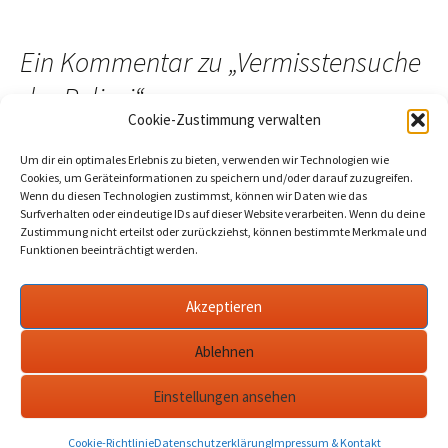
Ein Kommentar zu „
Vermisstensuche
der Polizei
“
Cookie-Zustimmung verwalten
Um dir ein optimales Erlebnis zu bieten, verwenden wir Technologien wie
Cookies, um Geräteinformationen zu speichern und/oder darauf zuzugreifen.
Wenn du diesen Technologien zustimmst, können wir Daten wie das
Pingback:
Polizeimeldung Werder: Der Tote in der Havel war
Surfverhalten oder eindeutige IDs auf dieser Website verarbeiten. Wenn du deine
der vermisste Karl W.
Zustimmung nicht erteilst oder zurückziehst, können bestimmte Merkmale und
Funktionen beeinträchtigt werden.
Akzeptieren
Die Kommentare sind geschlossen.
Ablehnen
Einstellungen ansehen
Datenschutzerklärung
werderanderhavel.de
Cookie-Richtlinie
Datenschutzerklärung
Impressum & Kontakt