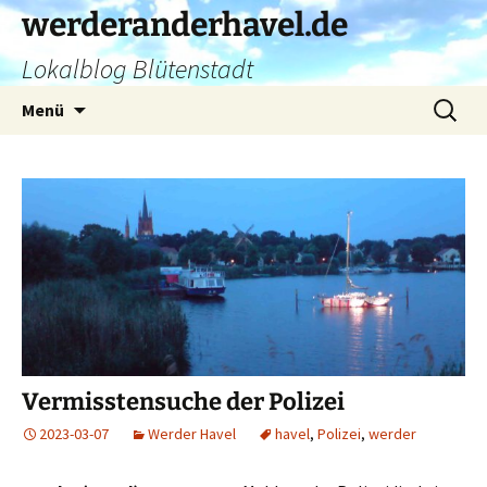
Zum
werderanderhavel.de
Inhalt
Lokalblog Blütenstadt
springen
Suchen
Menü
nach:
Vermisstensuche der Polizei
2023-03-07
Werder Havel
havel
,
Polizei
,
werder