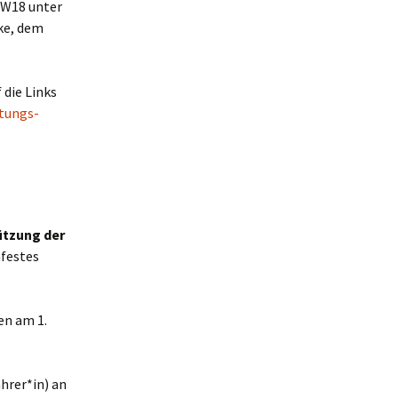
KW18 unter
ke, dem
 die Links
htungs-
ützung der
nfestes
en am 1.
hrer*in) an