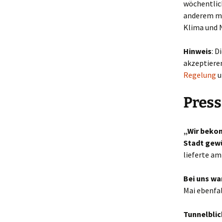
wöchentlic
anderem mi
Klima und 
Hinweis
: D
akzeptiere
Regelung
u
Press
„Wir beko
Stadt gew
lieferte am
Bei uns wa
Mai ebenfa
Tunnelblic