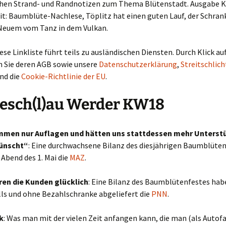
hen Strand- und Randnotizen zum Thema Blütenstadt. Ausgabe 
t: Baumblüte-Nachlese, Töplitz hat einen guten Lauf, der Schran
Neuem vom Tanz in dem Vulkan.
iese Linkliste führt teils zu ausländischen Diensten. Durch Klick auf
n Sie deren AGB sowie unsere
Datenschutzerklärung
,
Streitschlic
nd die
Cookie-Richtlinie der EU
.
esch(l)au Werder KW18
mmen nur Auflagen und hätten uns stattdessen mehr Unterst
ünscht“
: Eine durchwachsene Bilanz des diesjährigen Baumblüte
 Abend des 1. Mai die
MAZ
.
ren die Kunden glücklich
: Eine Bilanz des Baumblütenfestes hab
lls und ohne Bezahlschranke abgeliefert die
PNN
.
k
: Was man mit der vielen Zeit anfangen kann, die man (als Autofa