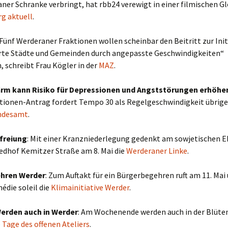
ner Schranke verbringt, hat rbb24 verewigt in einer filmischen G
g aktuell
.
 Fünf Werderaner Fraktionen wollen scheinbar den Beitritt zur Init
te Städte und Gemeinden durch angepasste Geschwindigkeiten“
 schreibt Frau Kögler in der
MAZ
.
ärm kann Risiko für Depressionen und Angststörungen erhöhe
tionen-Antrag fordert Tempo 30 als Regelgeschwindigkeit übrige
ndesamt
.
freiung
: Mit einer Kranzniederlegung gedenkt am sowjetischen 
edhof Kemitzer Straße am 8. Mai die
Werderaner Linke
.
hren Werder
: Zum Auftakt für ein Bürgerbegehren ruft am 11. Mai
édie soleil die
Klimainitiative Werder
.
erden auch in Werder
: Am Wochenende werden auch in der Blüte
e
Tage des offenen Ateliers
.