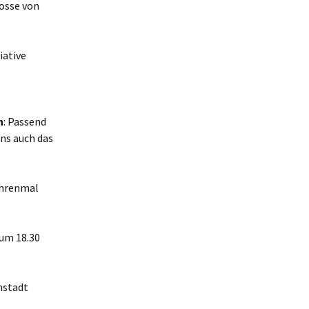
losse von
iative
n
: Passend
ns auch das
Ehrenmal
 um 18.30
nstadt