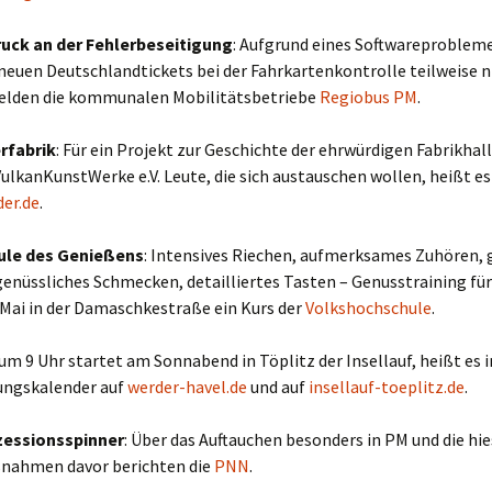
uck an der Fehlerbeseitigung
: Aufgrund eines Softwareproblem
 neuen Deutschlandtickets bei der Fahrkartenkontrolle teilweise ni
elden die kommunalen Mobilitätsbetriebe
Regiobus PM
.
rfabrik
: Für ein Projekt zur Geschichte der ehrwürdigen Fabrikhal
VulkanKunstWerke e.V. Leute, die sich austauschen wollen, heißt es
der.de
.
ule des Genießens
: Intensives Riechen, aufmerksames Zuhören,
enüssliches Schmecken, detailliertes Tasten – Genusstraining für
 Mai in der Damaschkestraße ein Kurs der
Volkshochschule
.
 um 9 Uhr startet am Sonnabend in Töplitz der Insellauf, heißt es 
ungskalender auf
werder-havel.de
und auf
insellauf-toeplitz.de
.
zessionsspinner
: Über das Auftauchen besonders in PM und die hi
ahmen davor berichten die
PNN
.