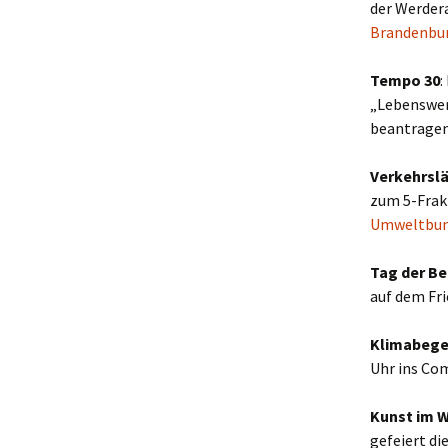
der Werdera
Brandenbur
Tempo 30
:
„Lebenswer
beantragen,
Verkehrsl
zum 5-Frak
Umweltbu
Tag der Be
auf dem Fri
Klimabege
Uhr ins Com
Kunst im W
gefeiert di