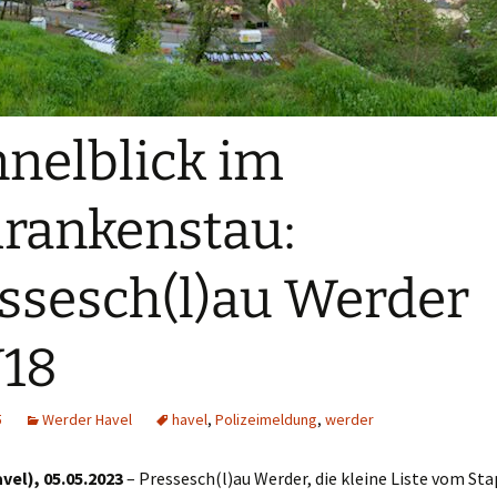
nelblick im
rankenstau:
ssesch(l)au Werder
18
5
Werder Havel
havel
,
Polizeimeldung
,
werder
vel), 05.05.2023
– Pressesch(l)au Werder, die kleine Liste vom Sta