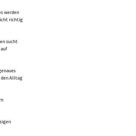
es werden
cht richtig
len sucht
 auf
 genaues
 den Alltag
im
esigen