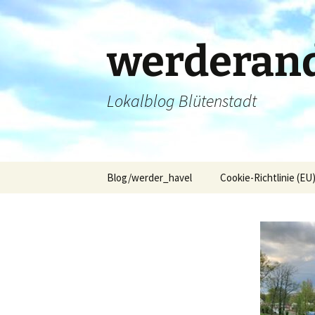
Zum
Inhalt
springen
werderand
Lokalblog Blütenstadt
Blog/werder_havel
Cookie-Richtlinie (EU