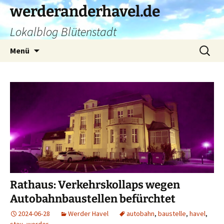
Zum
werderanderhavel.de
Inhalt
Lokalblog Blütenstadt
springen
Suchen
Menü
nach:
Rathaus: Verkehrskollaps wegen
Autobahnbaustellen befürchtet
2024-06-28
Werder Havel
autobahn
,
baustelle
,
havel
,