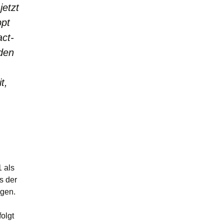
jetzt
ppt
ct-
den
t,
 als
s der
ogen.
olgt