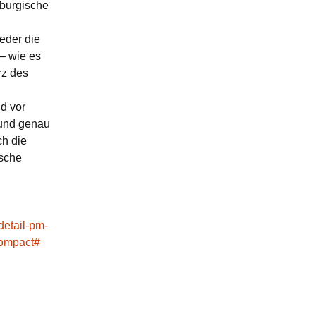
nburgische
eder die
 – wie es
rz des
d vor
 und genau
ch die
ische
detail-pm-
compact#