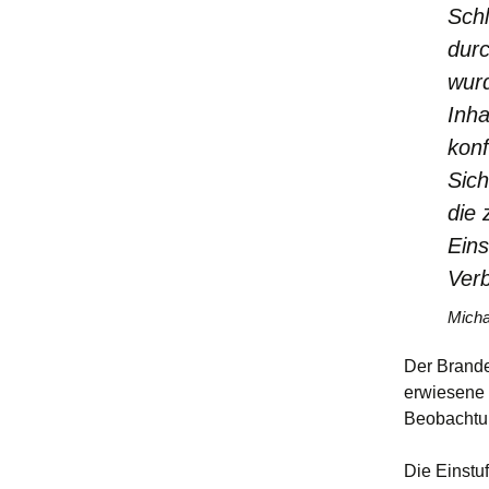
Schl
dur
wur
Inh
konf
Sich
die 
Eins
Ver
Micha
Der Brande
erwiesene 
Beobachtun
Die Einstu