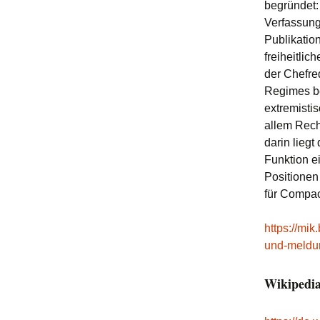
begründet:
Verfassung
Publikatio
freiheitlic
der Chefre
Regimes be
extremisti
allem Rech
darin liegt
Funktion e
Positionen
für Compac
https://mik
und-meldun
Wikipedi