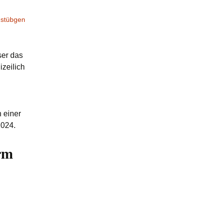
,
stübgen
ser das
zeilich
 einer
2024.
orm