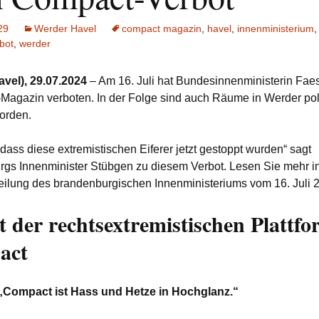
29
Werder Havel
compact magazin
,
havel
,
innenministerium
bot
,
werder
vel), 29.07.2024
– Am 16. Juli hat Bundesinnenministerin Fae
Magazin verboten. In der Folge sind auch Räume in Werder poli
orden.
, dass diese extremistischen Eiferer jetzt gestoppt wurden“ sagt
gs Innenminister Stübgen zu diesem Verbot. Lesen Sie mehr in
eilung des brandenburgischen Innenministeriums vom 16. Juli 
t der rechtsextremistischen Plattf
act
„Compact ist Hass und Hetze in Hochglanz.“