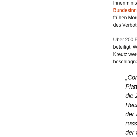
Innenminis
Bundesinn
frühen Mo
des Verbot
Über 200 E
beteiligt.
Kreutz wer
beschlagn
„Com
Plat
die 
Rec
der
russ
der 