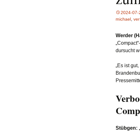
2024-07-
michael
,
ver
Werder (Ha
„Compact“-
dursucht w
„Es ist gut
Brandenbur
Pressemitt
Verbo
Comp
Stübgen: 