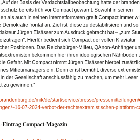
 „Auf der Basis der Verdachtsfallbeobachtung hatte der brande
sschutz bereits früh vor Compact gewarnt. Sowohl in seinen
nen als auch in seinen Internetformaten greift Compact immer wi
he Demokratie frontal an. Ziel ist, diese zu destabilisieren und so
dakteur Jürgen Elsässer zum Ausdruck gebracht hat – „zum Stu
izutragen“. Hierfür bedient sich Compact der vollen Klaviatur
scher Positionen. Das Reichsbürger-Milieu, QAnon-Anhänger un
tsextremisten bekommen hier ihren ideologischen Nährboden
 die Gefahr. Mit Compact nimmt Jürgen Elsässer hierbei zusätzli
ines Milieumanagers ein. Denn er ist bemüht, diverse extremist
 in der Gesellschaft anschlussfähig zu machen, um mehr Leser
t zu gewinnen.“
.brandenburg.de/mik/de/start/service/presse/pressemitteilungen/
gen/~16-07-2024-verbot-der-rechtsextremistischen-plattform-
a-Eintrag Compact-Magazin