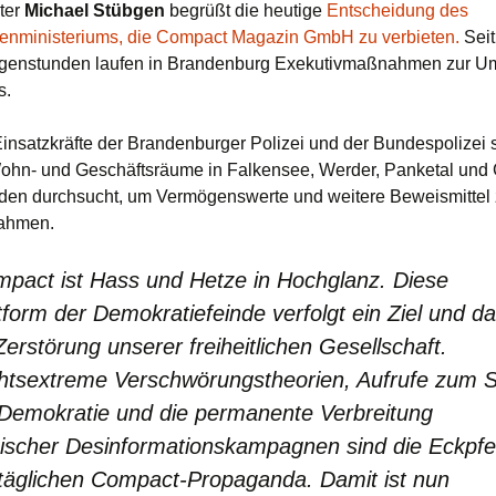
ter
Michael Stübgen
begrüßt die heutige
Entscheidung des
enministeriums, die Compact Magazin GmbH zu verbieten.
Seit
rgenstunden laufen in Brandenburg Exekutivmaßnahmen zur U
s.
insatzkräfte der Brandenburger Polizei und der Bundespolizei 
 Wohn- und Geschäftsräume in Falkensee, Werder, Panketal und
den durchsucht, um Vermögenswerte und weitere Beweismittel
ahmen.
pact ist Hass und Hetze in Hochglanz. Diese
tform der Demokratiefeinde verfolgt ein Ziel und da
Zerstörung unserer freiheitlichen Gesellschaft.
htsextreme Verschwörungstheorien, Aufrufe zum S
 Demokratie und die permanente Verbreitung
ischer Desinformationskampagnen sind die Eckpfei
täglichen Compact-Propaganda. Damit ist nun