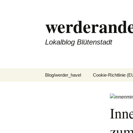
Zum
Inhalt
werderande
springen
Lokalblog Blütenstadt
Blog/werder_havel
Cookie-Richtlinie (E
Inn
zum