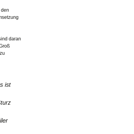
 den
msetzung
sind daran
 Groß
 zu
s ist
turz
ler