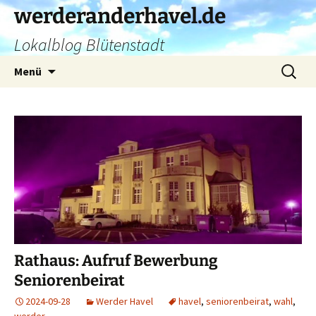
Zum
werderanderhavel.de
Inhalt
Lokalblog Blütenstadt
springen
Suchen
Menü
nach:
Rathaus: Aufruf Bewerbung
Seniorenbeirat
2024-09-28
Werder Havel
havel
,
seniorenbeirat
,
wahl
,