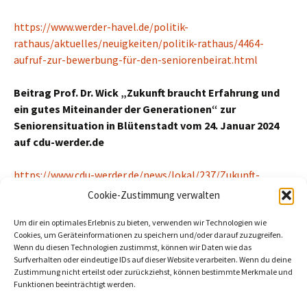
https://www.werder-havel.de/politik-
rathaus/aktuelles/neuigkeiten/politik-rathaus/4464-
aufruf-zur-bewerbung-für-den-seniorenbeirat.html
Beitrag Prof. Dr. Wick „Zukunft braucht Erfahrung und
ein gutes Miteinander der Generationen“ zur
Seniorensituation in Blütenstadt vom 24. Januar 2024
auf cdu-werder.de
https://www.cdu-werder.de/news/lokal/237/Zukunft-
braucht-Erfahrung-und-ein-gutes-Miteinander-der-
Cookie-Zustimmung verwalten
Generationen.html
Um dir ein optimales Erlebnis zu bieten, verwenden wir Technologien wie
Cookies, um Geräteinformationen zu speichern und/oder darauf zuzugreifen.
Beitragszähler (seit 02/03/2026, ohne Bots, Inkognito-Leser und
Wenn du diesen Technologien zustimmst, können wir Daten wie das
Cookie-Ablehner):
7
Surfverhalten oder eindeutige IDs auf dieser Website verarbeiten. Wenn du deine
Zustimmung nicht erteilst oder zurückziehst, können bestimmte Merkmale und
Funktionen beeinträchtigt werden.