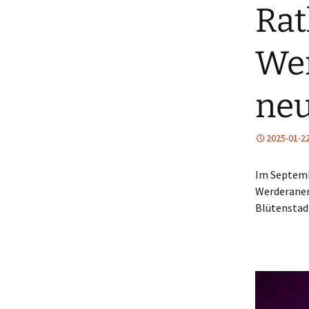
Rat
Wer
neu
2025-01-2
Im Septemb
Werderaner 
Blütenstad