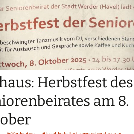
haus: Herbstfest des
iorenbeirates am 8.
ober
1
Werder Havel
havel
,
herbstfest
,
seniorenbeirat
,
werder