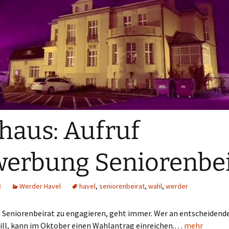
haus: Aufruf
erbung Seniorenbei
8
Werder Havel
havel
,
seniorenbeirat
,
wahl
,
werder
n Seniorenbeirat zu engagieren, geht immer. Wer an entscheidende
ill, kann im Oktober einen Wahlantrag einreichen.…
mehr