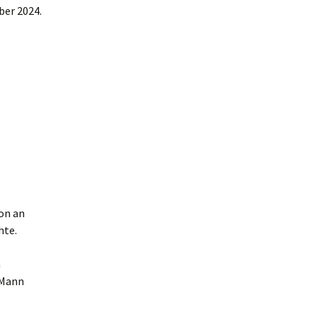
ber 2024.
on an
hte.
n
 Mann