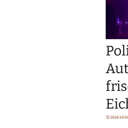
Pol
Aut
fri
Ei
2024-10-0