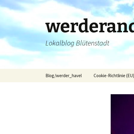
Zum
Inhalt
springen
werderand
Lokalblog Blütenstadt
Blog/werder_havel
Cookie-Richtlinie (EU