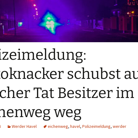
izeimeldung:
oknacker schubst a
scher Tat Besitzer im
chenweg weg
4
Werder Havel
eichenweg
,
havel
,
Polizeimeldung
,
werder