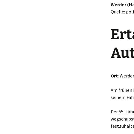
Werder (Ha
Quelle: pol
Ert
Aut
Ort
: Werde
Am frühen 
seinem Fahr
Der 55-Jäh
wegschubst
festzuhalten