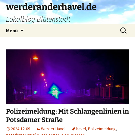
Zum
werderanderhavel.de
Inhalt
Lokalblog Blütenstadt
springen
Suchen
Menü
nach:
Polizeimeldung: Mit Schlangenlinien in
Potsdamer Straße
2024-12-09
Werder Havel
havel
,
Polizeimeldung
,