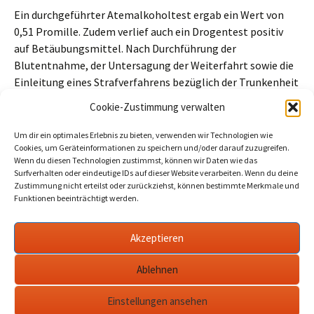
Ein durchgeführter Atemalkoholtest ergab ein Wert von
0,51 Promille. Zudem verlief auch ein Drogentest positiv
auf Betäubungsmittel. Nach Durchführung der
Blutentnahme, der Untersagung der Weiterfahrt sowie die
Einleitung eines Strafverfahrens bezüglich der Trunkenheit
im Straßenverkehr wurde der Beschuldigte entlassen.
Cookie-Zustimmung verwalten
Beitragszähler (seit 02/03/2026, ohne Bots, Inkognito-Leser und
Um dir ein optimales Erlebnis zu bieten, verwenden wir Technologien wie
Cookie-Ablehner):
6
Cookies, um Geräteinformationen zu speichern und/oder darauf zuzugreifen.
Wenn du diesen Technologien zustimmst, können wir Daten wie das
Surfverhalten oder eindeutige IDs auf dieser Website verarbeiten. Wenn du deine
Zustimmung nicht erteilst oder zurückziehst, können bestimmte Merkmale und
Funktionen beeinträchtigt werden.
Beitragsnavigation
←
Bombennacht 1944 und Erntelager Zernsee:
Neue Heimatgeschichtliche Beiträge
Akzeptieren
Rathaus: Neubaufassade am Gymnasium sichtbar
geworden
→
Ablehnen
Einstellungen ansehen