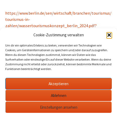
https://www.berlin.de/sen/wirtschaft/branchen/tourismus/
tourismus-in-
zahlen/wassertourismuskonzept_berlin_2024.pdf?
ts=1730815275
Cookie-Zustimmung verwalten
Beitragszähler (seit 02/03/2026, ohne Bots, Inkognito-Leser und
Um dir ein optimales Erlebnis zu bieten, verwenden wir Technologien wie
Cookie-Ablehner):
12
Cookies, um Geräteinformationen zu speichern und/oder darauf zuzugreifen.
Wenn du diesen Technologien zustimmst, können wir Daten wie das
Surfverhalten oder eindeutige IDs auf dieser Website verarbeiten. Wenn du deine
Zustimmung nicht erteilst oder zurückziehst, können bestimmte Merkmale und
Funktionen beeinträchtigt werden.
Beitragsnavigation
←
Wachstum braucht Akzeptanz der Bürger: IHK-
Studie Wassertourismus in Berlin und Brandenburg
Akzeptieren
Trauer, Talk & Tast-Tiraden: Pressesch(l)au Werder
KW07/25
→
Ablehnen
Einstellungen ansehen
Datenschutzerklärung
werderanderhavel.de