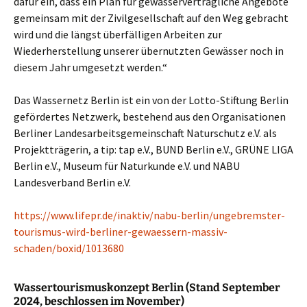
dafür ein, dass ein Plan für gewässerverträgliche Angebote
gemeinsam mit der Zivilgesellschaft auf den Weg gebracht
wird und die längst überfälligen Arbeiten zur
Wiederherstellung unserer übernutzten Gewässer noch in
diesem Jahr umgesetzt werden.“
Das Wassernetz Berlin ist ein von der Lotto-Stiftung Berlin
gefördertes Netzwerk, bestehend aus den Organisationen
Berliner Landesarbeitsgemeinschaft Naturschutz e.V. als
Projektträgerin, a tip: tap e.V., BUND Berlin e.V., GRÜNE LIGA
Berlin e.V., Museum für Naturkunde e.V. und NABU
Landesverband Berlin e.V.
https://www.lifepr.de/inaktiv/nabu-berlin/ungebremster-
tourismus-wird-berliner-gewaessern-massiv-
schaden/boxid/1013680
Wassertourismuskonzept Berlin (Stand September
2024, beschlossen im November)