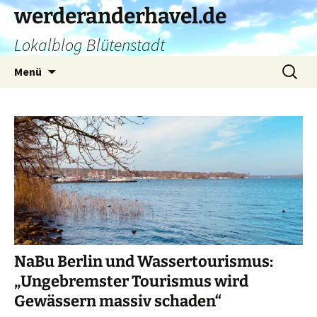
Zum
werderanderhavel.de
Inhalt
Lokalblog Blütenstadt
springen
Suchen
Menü
nach:
NaBu Berlin und Wassertourismus:
„Ungebremster Tourismus wird
Gewässern massiv schaden“