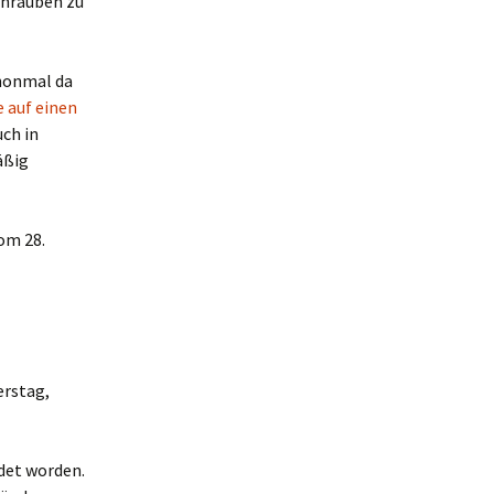
chrauben zu
chonmal da
 auf einen
ch in
äßig
vom 28.
erstag,
det worden.