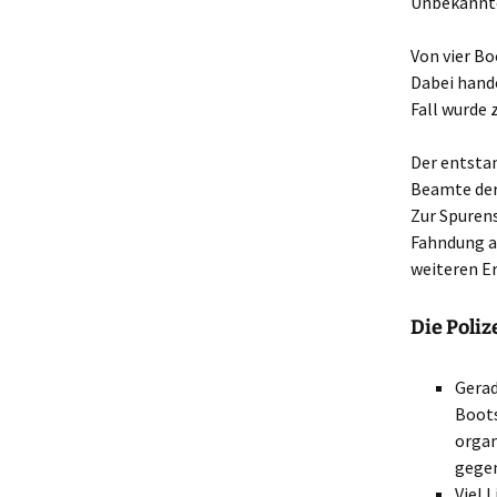
Unbekannte
Von vier B
Dabei hande
Fall wurde 
Der entstan
Beamte der
Zur Spuren
Fahndung a
weiteren E
Die Poli
Gerad
Boots
organ
gegen
Viel 