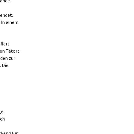
ände.
endet.
 In einem
fert.
en Tatort.
den zur
 Die
ge
ich
ckend für