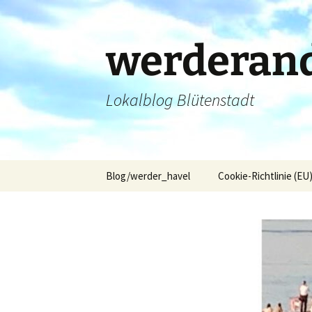
Zum
Inhalt
springen
werderand
Lokalblog Blütenstadt
Blog/werder_havel
Cookie-Richtlinie (EU