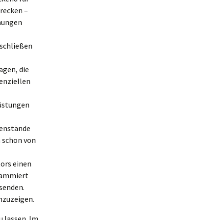
recken –
hnungen
rschließen
agen, die
tenziellen
rüstungen
genstände
n schon von
ors einen
grammiert
ssenden.
nzuzeigen.
u lassen. Im