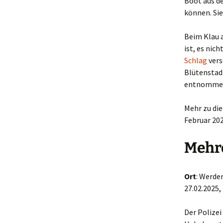
Boot aus d
können. Sie
Beim Klau 
ist, es nic
Schlag
vers
Blütenstadt
entnommen
Mehr zu die
Februar 202
Mehr
Ort
: Werde
27.02.2025,
Der Polize