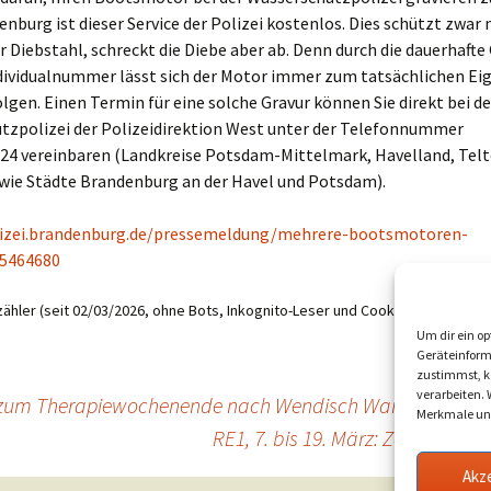
nburg ist dieser Service der Polizei kostenlos. Dies schützt zwar 
r Diebstahl, schreckt die Diebe aber ab. Denn durch die dauerhafte
ividualnummer lässt sich der Motor immer zum tatsächlichen E
lgen. Einen Termin für eine solche Gravur können Sie direkt bei de
tzpolizei der Polizeidirektion West unter der Telefonnummer
24 vereinbaren (Landkreise Potsdam-Mittelmark, Havelland, Tel
wie Städte Brandenburg an der Havel und Potsdam).
lizei.brandenburg.de/pressemeldung/mehrere-bootsmotoren-
/5464680
ähler (seit 02/03/2026, ohne Bots, Inkognito-Leser und Cookie-Ablehner):
6
Um dir ein op
Geräteinform
zustimmst, kö
verarbeiten.
ki zum Therapiewochenende nach Wendisch Waren
Merkmale und
RE1, 7. bis 19. März: Zahlreich
Akz