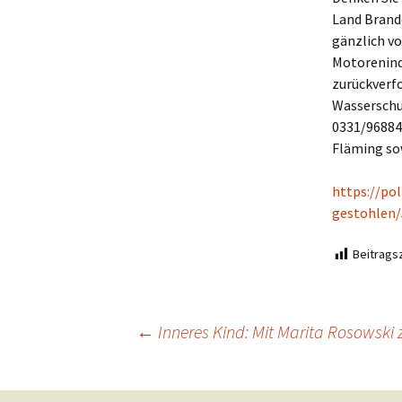
Land Brande
gänzlich vo
Motorenind
zurückverfo
Wasserschu
0331/96884
Fläming so
https://po
gestohlen
Beitragsz
Beitragsnavigation
←
Inneres Kind: Mit Marita Rosows