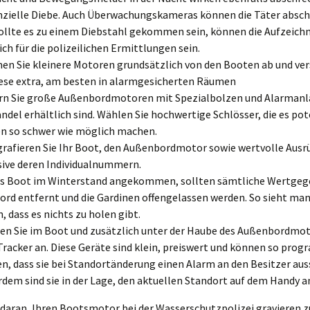
zielle Diebe. Auch Überwachungskameras können die Täter absch
ollte es zu einem Diebstahl gekommen sein, können die Aufzeic
ich für die polizeilichen Ermittlungen sein.
n Sie kleinere Motoren grundsätzlich von den Booten ab und ve
iese extra, am besten in alarmgesicherten Räumen
rn Sie große Außenbordmotoren mit Spezialbolzen und Alarmanl
ndel erhältlich sind. Wählen Sie hochwertige Schlösser, die es po
n so schwer wie möglich machen.
rafieren Sie Ihr Boot, den Außenbordmotor sowie wertvolle Aus
sive deren Individualnummern.
as Boot im Winterstand angekommen, sollten sämtliche Wertge
ord entfernt und die Gardinen offengelassen werden. So sieht ma
, dass es nichts zu holen gibt.
en Sie im Boot und zusätzlich unter der Haube des Außenbordmot
racker an. Diese Geräte sind klein, preiswert und können so pro
n, dass sie bei Standortänderung einen Alarm an den Besitzer au
dem sind sie in der Lage, den aktuellen Standort auf dem Handy a
daran, Ihren Bootsmotor bei der Wasserschutzpolizei gravieren z