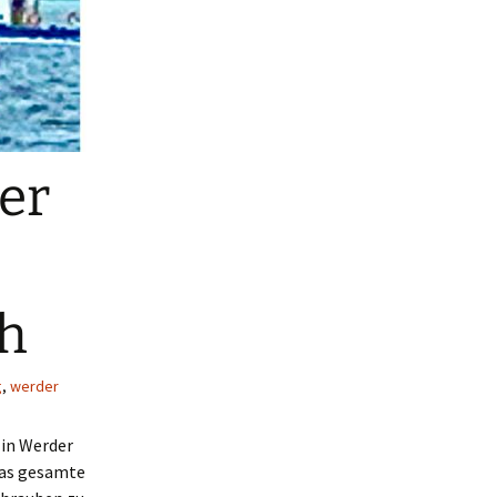
er
ch
g
,
werder
 in Werder
 das gesamte