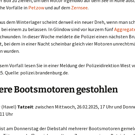
er Box zu ziehen, um den Motor irgendwo auf dem See in Ruhe abs
he Vorfälle in
Petzow
und auf dem
Zernsee
.
aus dem Winterlager scheint derweil ein neuer Dreh, wenn man s
ht bei einem zu belassen. In Glindow sind vor kurzem fünf
Aggregate
chwunden. In dieser Woche meldete die Polizei einen nächsten Bru
, bei dem in einer Nacht scheinbar gleich vier Motoren unrechtm
 wurden.
sem Vorfall lesen Sie in einer Meldung der Polizeidirektion West 
5. Quelle: polizei.brandenburg.de.
ere Bootsmotoren gestohlen
r (Havel)
Tatzeit
: zwischen Mittwoch, 26.02.2025, 17 Uhr und Donn
 11 Uhr
i ist am Donnerstag der Diebstahl mehrerer Bootsmotoren gemel