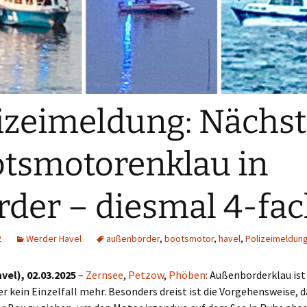
izeimeldung: Nächst
tsmotorenklau in
der – diesmal 4-fa
2
Werder Havel
außenborder
,
bootsmotor
,
havel
,
Polizeimeldun
vel), 02.03.2025
–
Zernsee
,
Petzow
,
Phöben
: Außenborderklau ist
r kein Einzelfall mehr. Besonders dreist ist die Vorgehensweise,