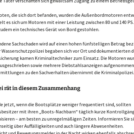
 Täter verschafften sich gewaltsam Zugang zu einem Betriebsgel
ooten, die sich dort befanden, wurden die Außenbordmotoren entw
lt es sich um Motoren mit einer Leistung zwischen 80 und 140 PS.
zudem ein technisches Gerät von Bord gestohlen.
dene Sachschaden wird auf einen hohen fünfstelligen Betrag bezif
 Wasserschutzpolizei begaben sich vor Ort und dokumentierten d
sicherung kamen Kriminaltechniker zum Einsatz. Die Motoren wur
usgeschrieben sowie mehrere Diebstahlsanzeigen aufgenommen.
rmittlungen zu den Sachverhalten übernimmt die Kriminalpolizei.
zei rät in diesem Zusammenhang
e jetzt, wenn die Bootsplätze weniger frequentiert sind, sollten
besitzer mit ihren „Boots-Nachbarn“ täglich kurze Kontrollgän
isieren – am besten zu unregelmäßigen Zeiten. Informieren Sie s
seitig über Auffälligkeiten und auch längere Abwesenheiten.
Licht und Bewegungsmelder in der Nacht wirken ebenfalls abschre