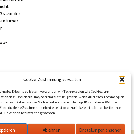
nicht
 Gravur der
igentümer
r
tow-
Cookie-Zustimmung verwalten
timales Erlebnis zu bieten, verwenden wir Technologien wie Cookies, um
ationen zu speichern und/oder darauf zuzugreifen. Wenn du diesen Technologien
nnen wir Daten wie das Surfverhalten oder eindeutige IDs auf dieser Website
 Wenn du deine Zustimmung nicht erteilst oder zurückziehst, können bestimmte
 Funktionen beeinträchtigt werden.
 Beachtenswertes wegen Bauarbeiten
→
eptieren
Ablehnen
Einstellungen ansehen