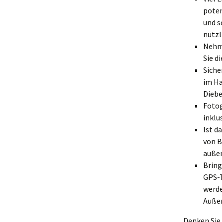
poten
und s
nützl
Nehme
Sie d
Siche
im Ha
Diebe
Fotog
inklu
Ist d
von B
außen
Bring
GPS-T
werde
Außer
Denken Sie 