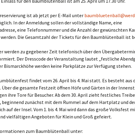
. Einlass für den Baumblütenball ist am 25. April um 17.30 Uhr.
reservierung ist ab jetzt per E-Mail unter
baumbluetenball@werd
lich. In der Anmeldung sollen der vollständige Name, eine
dresse, eine Telefonnummer und die Anzahl der gewünschten Ka
werden. Die Gesamtzahl der Tickets für den Baumblütenball ist 
ler werden zu gegebener Zeit telefonisch über den Übergabetermi
ormiert. Der Dresscode der Veranstaltung lautet „festliche Abend
der Bismarckhöhe werden keine Parkplätze zur Verfügung stehen.
umblütenfest findet vom 26. April bis 4. Mai statt. Es besteht aus 
 Über die gesamte Festzeit öffnen Höfe und Gärten in der Innenst
en ihre Tore für Besucher. Ab dem 30. April zieht festliches Treibe
, beginnend zunächst mit dem Rummel auf dem Hartplatz und d
ch auf der Insel. Vom 1. bis 4. Mai wird dann das große Volksfest 
nd vielfältigen Angeboten für Klein und Groß gefeiert.
formationen zum Baumblütenball unter: