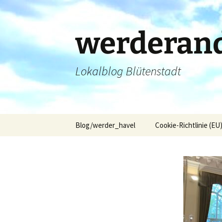
Zum
Inhalt
springen
werderand
Lokalblog Blütenstadt
Blog/werder_havel
Cookie-Richtlinie (EU