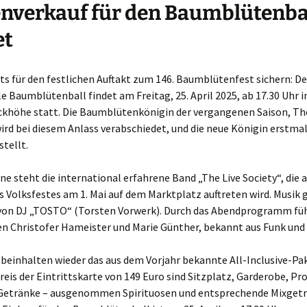
nverkauf für den Baumblütenba
et
ts für den festlichen Auftakt zum 146. Baumblütenfest sichern: De
le Baumblütenball findet am Freitag, 25. April 2025, ab 17.30 Uhr 
ckhöhe statt. Die Baumblütenkönigin der vergangenen Saison, Th
ird bei diesem Anlass verabschiedet, und die neue Königin erstmal
stellt.
ne steht die international erfahrene Band „The Live Society“, die 
Volksfestes am 1. Mai auf dem Marktplatz auftreten wird. Musik g
on DJ „TOSTO“ (Torsten Vorwerk). Durch das Abendprogramm füh
n Christofer Hameister und Marie Günther, bekannt aus Funk und
 beinhalten wieder das aus dem Vorjahr bekannte All-Inclusive-Pak
reis der Eintrittskarte von 149 Euro sind Sitzplatz, Garderobe, 
 Getränke – ausgenommen Spirituosen und entsprechende Mixgetr