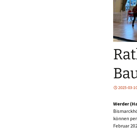
Rat
Bau
2025-03-1
Werder (Ha
Bismarckhö
können per 
Februar 202