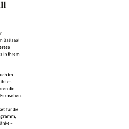
ll
r
im Ballsaal
eresa
s in ihrem
auch im
ibt es
ren die
 Fernsehen.
et für die
Programm,
änke –