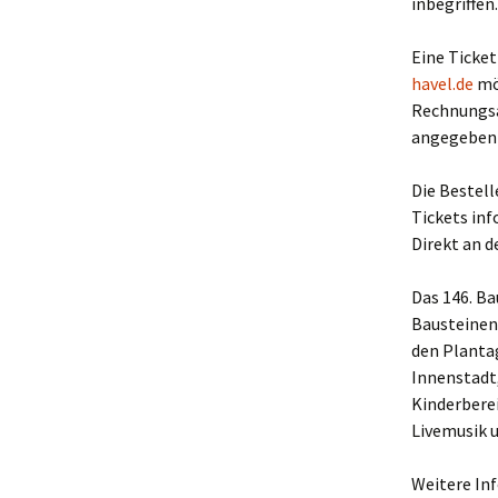
inbegriffen
Eine Ticket
havel.de
mög
Rechnungsa
angegeben 
Die Bestel
Tickets inf
Direkt an 
Das 146. Ba
Bausteinen.
den Plantag
Innenstadt
Kinderberei
Livemusik u
Weitere In