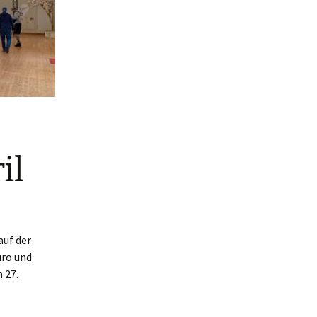
il
auf der
uro und
 27.