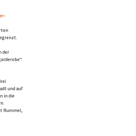
er-
rten
begrenzt.
n der
garderobe“.
drei
adt und auf
n in die
em
mit Rummel,