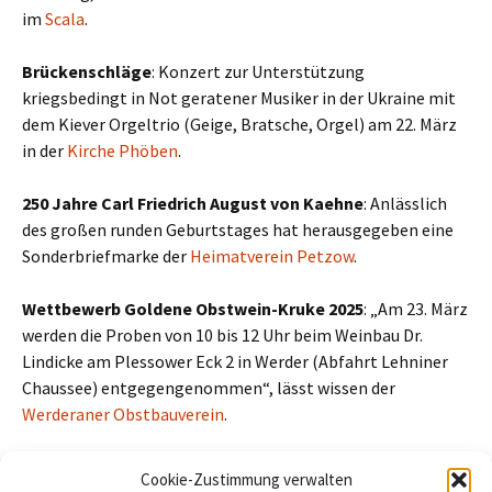
im
Scala
.
Brückenschläge
: Konzert zur Unterstützung
kriegsbedingt in Not geratener Musiker in der Ukraine mit
dem Kiever Orgeltrio (Geige, Bratsche, Orgel) am 22. März
in der
Kirche Phöben
.
250 Jahre Carl Friedrich August von Kaehne
: Anlässlich
des großen runden Geburtstages hat herausgegeben eine
Sonderbriefmarke der
Heimatverein Petzow
.
Wettbewerb Goldene Obstwein-Kruke 2025
: „Am 23. März
werden die Proben von 10 bis 12 Uhr beim Weinbau Dr.
Lindicke am Plessower Eck 2 in Werder (Abfahrt Lehniner
Chaussee) entgegengenommen“, lässt wissen der
Werderaner Obstbauverein
.
In diesem Sinne: Schönes Wochenende, noch.
Cookie-Zustimmung verwalten