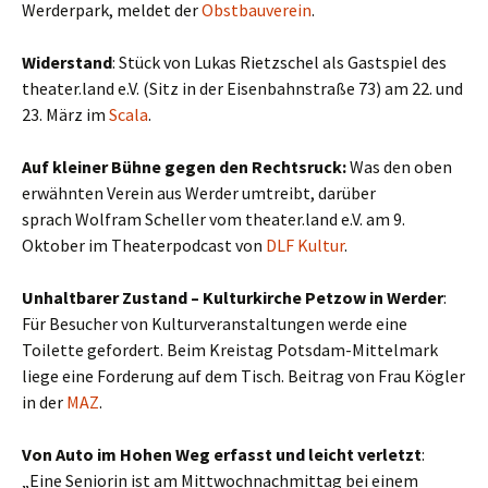
Werderpark, meldet der
Obstbauverein
.
Widerstand
: Stück von Lukas Rietzschel als Gastspiel des
theater.land e.V. (Sitz in der Eisenbahnstraße 73) am 22. und
23. März im
Scala
.
Auf kleiner Bühne gegen den Rechtsruck:
Was den oben
erwähnten Verein aus Werder umtreibt, darüber
sprach Wolfram Scheller vom theater.land e.V. am 9.
Oktober im Theaterpodcast von
DLF Kultur
.
Unhaltbarer Zustand – Kulturkirche Petzow in Werder
:
Für Besucher von Kulturveranstaltungen werde eine
Toilette gefordert. Beim Kreistag Potsdam-Mittelmark
liege eine Forderung auf dem Tisch. Beitrag von Frau Kögler
in der
MAZ
.
Von Auto im Hohen Weg erfasst und leicht verletzt
:
„Eine Seniorin ist am Mittwochnachmittag bei einem