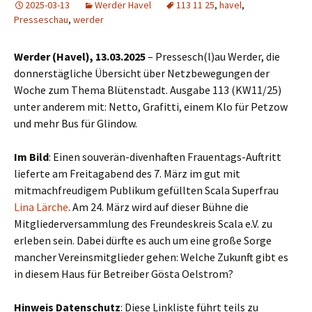
2025-03-13
Werder Havel
113 11 25
,
havel
,
Presseschau
,
werder
Werder (Havel), 13.03.2025
– Pressesch(l)au Werder, die
donnerstägliche Übersicht über Netzbewegungen der
Woche zum Thema Blütenstadt. Ausgabe 113 (KW11/25)
unter anderem mit: Netto, Grafitti, einem Klo für Petzow
und mehr Bus für Glindow.
Im Bild
: Einen souverän-divenhaften Frauentags-Auftritt
lieferte am Freitagabend des 7. März im gut mit
mitmachfreudigem Publikum gefüllten Scala Superfrau
Lina Lärche
. Am 24. März wird auf dieser Bühne die
Mitgliederversammlung des Freundeskreis Scala e.V. zu
erleben sein. Dabei dürfte es auch um eine große Sorge
mancher Vereinsmitglieder gehen: Welche Zukunft gibt es
in diesem Haus für Betreiber Gösta Oelstrom?
Hinweis Datenschutz
: Diese Linkliste führt teils zu