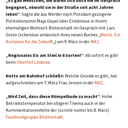
„Es gab Menschen, die waren sich noch nie im Gespräch
begegnet, obwohl sie in der Straße seit acht Jahren
leben“
: Sagte die aus Werder nach Potsdam gezogene
Politökonomin Maja Göpel über Erlebnisse in ihrem
ehemaligen Wohnort Blütenstadt im Gespräch mit Lars
Grote (scheinbar anlässlich ihres neuen Buches „
Werte. Ein
Kompass für die Zukunft
„) am 9. März in der
MAZ
.
„Regionales Eis am Stiel in 6 Sorten!“
: Ab sofort es gibt
beim
Obsthof Lindicke
.
Netto am Bahnhof schließt:
Welche Gründe es gibt, hat
aufgeschrieben am 7. März Frau Jensen in der
MAZ
.
„Wird Zeit, dass diese Rümpelbude zu macht“
: Hohe
Betriebstemperatur bei obigem Thema auch in der
Kommentatorenhölle der (scrolle runter bis 8. März)
Facebookgruppe Blütenstadt
.