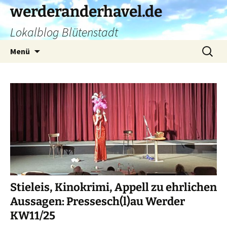
Zum
werderanderhavel.de
Inhalt
Lokalblog Blütenstadt
springen
Suchen
Menü
nach:
Stieleis, Kinokrimi, Appell zu ehrlichen
Aussagen: Pressesch(l)au Werder
KW11/25