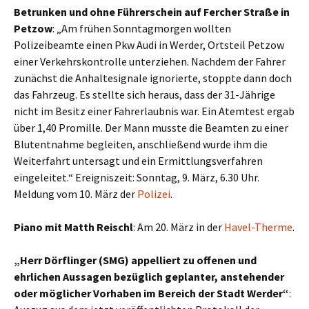
Betrunken und ohne Führerschein auf Fercher Straße in
Petzow
: „Am frühen Sonntagmorgen wollten
Polizeibeamte einen Pkw Audi in Werder, Ortsteil Petzow
einer Verkehrskontrolle unterziehen. Nachdem der Fahrer
zunächst die Anhaltesignale ignorierte, stoppte dann doch
das Fahrzeug. Es stellte sich heraus, dass der 31-Jährige
nicht im Besitz einer Fahrerlaubnis war. Ein Atemtest ergab
über 1,40 Promille. Der Mann musste die Beamten zu einer
Blutentnahme begleiten, anschließend wurde ihm die
Weiterfahrt untersagt und ein Ermittlungsverfahren
eingeleitet.“ Ereigniszeit: Sonntag, 9. März, 6.30 Uhr.
Meldung vom 10. März der
Polizei
.
Piano mit Matth Reischl
: Am 20. März in der
Havel-Therme
.
„Herr Dörflinger (SMG) appelliert zu offenen und
ehrlichen Aussagen bezüglich geplanter, anstehender
oder möglicher Vorhaben im Bereich der Stadt Werder“
: