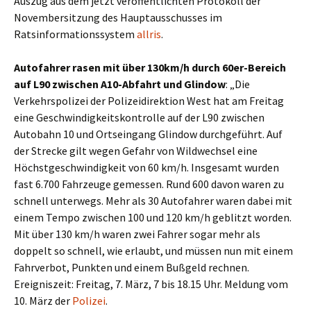
Auszug aus dem jetzt veröffentlichten Protokoll der
Novembersitzung des Hauptausschusses im
Ratsinformationssystem
allris
.
Autofahrer rasen mit über 130km/h durch 60er-Bereich
auf L90 zwischen A10-Abfahrt und Glindow
: „Die
Verkehrspolizei der Polizeidirektion West hat am Freitag
eine Geschwindigkeitskontrolle auf der L90 zwischen
Autobahn 10 und Ortseingang Glindow durchgeführt. Auf
der Strecke gilt wegen Gefahr von Wildwechsel eine
Höchstgeschwindigkeit von 60 km/h. Insgesamt wurden
fast 6.700 Fahrzeuge gemessen. Rund 600 davon waren zu
schnell unterwegs. Mehr als 30 Autofahrer waren dabei mit
einem Tempo zwischen 100 und 120 km/h geblitzt worden.
Mit über 130 km/h waren zwei Fahrer sogar mehr als
doppelt so schnell, wie erlaubt, und müssen nun mit einem
Fahrverbot, Punkten und einem Bußgeld rechnen.
Ereigniszeit: Freitag, 7. März, 7 bis 18.15 Uhr. Meldung vom
10. März der
Polizei
.