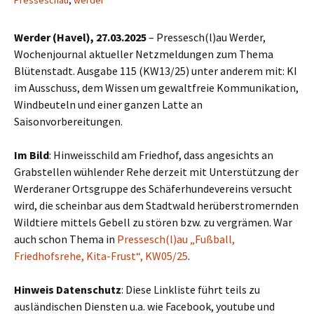
Presseschau
,
werder
Werder (Havel), 27.03.2025
– Pressesch(l)au Werder,
Wochenjournal aktueller Netzmeldungen zum Thema
Blütenstadt. Ausgabe 115 (KW13/25) unter anderem mit: KI
im Ausschuss, dem Wissen um gewaltfreie Kommunikation,
Windbeuteln und einer ganzen Latte an
Saisonvorbereitungen.
Im Bild
: Hinweisschild am Friedhof, dass angesichts an
Grabstellen wühlender Rehe derzeit mit Unterstützung der
Werderaner Ortsgruppe des Schäferhundevereins versucht
wird, die scheinbar aus dem Stadtwald herüberstromernden
Wildtiere mittels Gebell zu stören bzw. zu vergrämen. War
auch schon Thema in
Pressesch(l)au „Fußball,
Friedhofsrehe, Kita-Frust“, KW05/25
.
Hinweis Datenschutz
: Diese Linkliste führt teils zu
ausländischen Diensten u.a. wie Facebook, youtube und