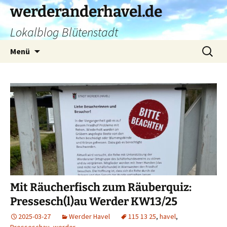
Zum
werderanderhavel.de
Inhalt
Lokalblog Blütenstadt
springen
Suchen
Menü
nach:
Mit Räucherfisch zum Räuberquiz:
Pressesch(l)au Werder KW13/25
2025-03-27
Werder Havel
115 13 25
,
havel
,