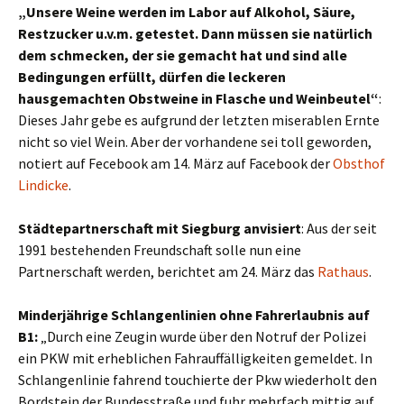
„Unsere Weine werden im Labor auf Alkohol, Säure,
Restzucker u.v.m. getestet. Dann müssen sie natürlich
dem schmecken, der sie gemacht hat und sind alle
Bedingungen erfüllt, dürfen die leckeren
hausgemachten Obstweine in Flasche und Weinbeutel“
:
Dieses Jahr gebe es aufgrund der letzten miserablen Ernte
nicht so viel Wein. Aber der vorhandene sei toll geworden,
notiert auf Fecebook am 14. März auf Facebook der
Obsthof
Lindicke
.
Städtepartnerschaft mit Siegburg anvisiert
: Aus der seit
1991 bestehenden Freundschaft solle nun eine
Partnerschaft werden, berichtet am 24. März das
Rathaus
.
Minderjährige Schlangenlinien ohne Fahrerlaubnis auf
B1:
„Durch eine Zeugin wurde über den Notruf der Polizei
ein PKW mit erheblichen Fahrauffälligkeiten gemeldet. In
Schlangenlinie fahrend touchierte der Pkw wiederholt den
Bordstein der Bundesstraße und fuhr mehrfach mittig auf