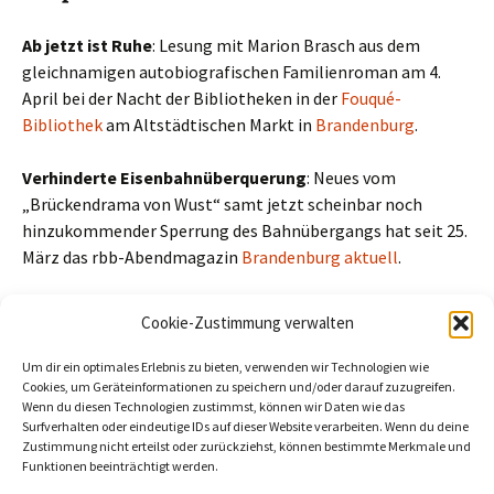
Ab jetzt ist Ruhe
: Lesung mit Marion Brasch aus dem
gleichnamigen autobiografischen Familienroman am 4.
April bei der Nacht der Bibliotheken in der
Fouqué-
Bibliothek
am Altstädtischen Markt in
Brandenburg
.
Verhinderte Eisenbahnüberquerung
: Neues vom
„Brückendrama von Wust“ samt jetzt scheinbar noch
hinzukommender Sperrung des Bahnübergangs hat seit 25.
März das rbb-Abendmagazin
Brandenburg aktuell
.
In diesem Sinne: Schönes Wochenende, noch.
Cookie-Zustimmung verwalten
Beitragszähler (seit 02/03/2026, ohne Bots, Inkognito-Leser und
Um dir ein optimales Erlebnis zu bieten, verwenden wir Technologien wie
Cookie-Ablehner):
6
Cookies, um Geräteinformationen zu speichern und/oder darauf zuzugreifen.
Wenn du diesen Technologien zustimmst, können wir Daten wie das
Surfverhalten oder eindeutige IDs auf dieser Website verarbeiten. Wenn du deine
Zustimmung nicht erteilst oder zurückziehst, können bestimmte Merkmale und
Funktionen beeinträchtigt werden.
←
Foto der Woche: Neuer Unterstand Havelradweg