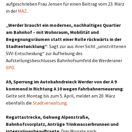
aufgeschrieben Frau Jensen für einen Beitrag vom 23. März
in der
MAZ
.
„Werder braucht ein modernes, nachhaltiges Quartier
am Bahnhof – mit Wohnraum, Mobilität und
Begegnungsräumen statt einer Rolle rückwärts in der
Stadtentwicklung“
: Sagt zur aus ihrer Sicht „umstrittenen
SVV-Entscheidung“ zur Aufhebung des
Aufstellungsbeschlusses Bahnhofsumfeld die Werderaner
SPD
.
A9, Sperrung im Autobahndreieck Werder von der A 9
kommend in Richtung A 10 wegen Fahrbahnerneuerung
:
Gelte seit Montag bis zum 5. April, meldet am 20. März
ebenfalls die
Stadtverwaltung
.
Regattastrecke, Gehweg Alpenstraße,
Bahnhofsvorplatz, Anträge Trinkwasserbrunnen und
Integrationsbeauftragte
: Drei Monate nach