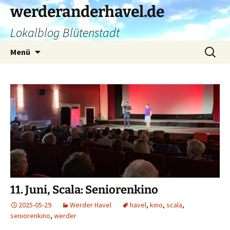
Zum
werderanderhavel.de
Inhalt
Lokalblog Blütenstadt
springen
Suchen
Menü
nach:
11. Juni, Scala: Seniorenkino
2025-05-29
Werder Havel
havel
,
kino
,
scala
,
seniorenkino
,
werder