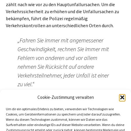
zählt nach wie vor zu den Hauptunfallursachen. Um die
Verkehrssicherheit zu erhöhen und die Unfallursachen zu
bekämpfen, führt die Polizei regelmäßig
Verkehrskontrollen an unterschiedlichen Orten durch.
„Fahren Sie immer mit angemessener
Geschwindigkeit, rechnen Sie immer mit
Fehlern von anderen und vor allem
nehmen Sie Rücksicht auf andere
Verkehrsteilnehmer, jeder Unfall ist einer
zu viel.“
Kerstin Schröder, Pressestelle PD West
:
Cookie-Zustimmung verwalten
Beitragszähler (seit 02/03/2026, ohne Bots, Inkognito-Leser und
Um dir ein optimales Erlebnis zu bieten, verwenden wir Technologien wie
Cookie-Ablehner):
8
Cookies, um Geräteinformationen zu speichern und/oder darauf zuzugreifen.
Wenn du diesen Technologien zustimmst, können wir Daten wie das
Surfverhalten oder eindeutige IDs auf dieser Website verarbeiten. Wenn du deine
Zustimmung nicht erteilst oder zurückziehst, können bestimmte Merkmale und